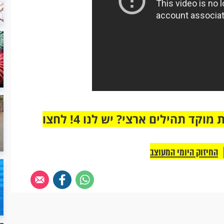
מחוברים רק לקבוצת ווטסאפ אחת מבית מוקד תהילים ארצי? יש לנו 4! לחצו
החיזוק היומי המעוצב