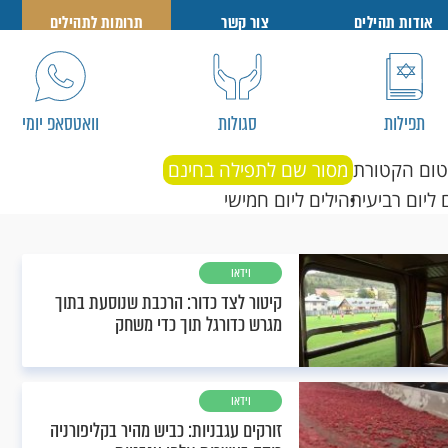
אודות תהילים
צור קשר
תרומות לתהילים
תפילות
סגולות
וואטסאפ יומי
טום הקטורת
מסור שם לתפילה בחינם
 ליום רביעי
תהילים ליום חמישי
וידאו
קיטור לצד כדור: הרכבת שנוסעת בתוך
מגרש כדורגל תוך כדי משחק
וידאו
זורקים עגבניות: כביש מהיר בקליפורניה