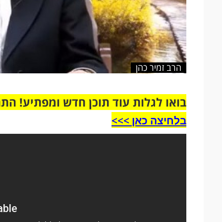
הרב זמיר כהן
בואו לגלות עוד תוכן חדש ומפתיע! הת
בלחיצה כאן >>>​