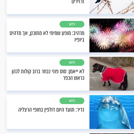
זרזירים
וידאו
מרהיב: מופע שמימי לא מתוכנן, אך מדהים
ביופיו
וידאו
לא ייאמן: סוס פוני נבחר ברוב קולות לכהן
כראש הכפר
וידאו
נדיר: תועד היום דולפין בחופי הרצליה