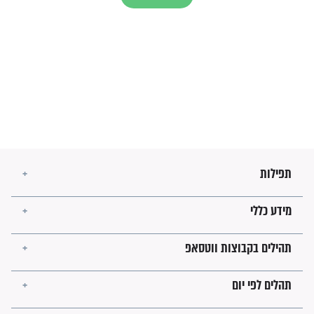
הרב שמואל אליהו: זה המפתח
לגאולה
זהו החוק הקוסמי שמחייב את
חורבנה של איראן לפי ספר
הזוהר הקדוש
בנו של הבבא סאלי: "אלו
השניות האחרונות לפני מלחמה
עולמית"