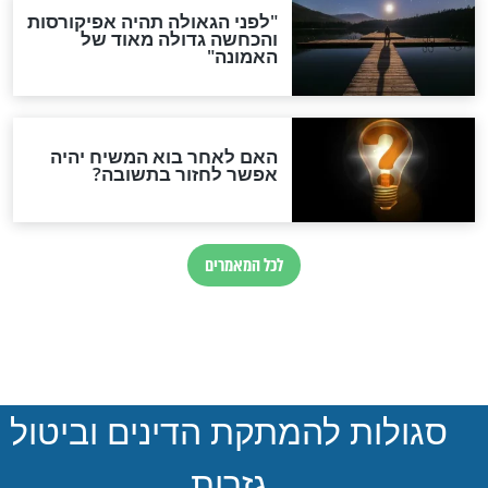
מח חתן יתום:
"ונשמרתם מאוד
ס לבידוד וגם
לנפשותיכם" - מכתב רבני
שקרה בסוף יפתיע
בני ברק שליט"א
חדשות יהדות
הותר לפרסום: לוחמי מילואים
נהרגו בדרום לבנון