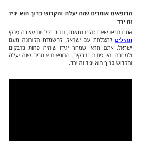
ין לא מפחד
 תורה לא יקרה לו שום דבר.אומנם
אסור לנו
לעבור על הנחיות משרד הבריאות
, כפי
מה פעמים, אבל לפחד? בוודאי שאסור לפחד.
ן לא מפחד. ומי שלא מפחד לא יקרה לו הדבר
ולה הטובה ביותר עכשיו שלא תבוא
על
קורונה
ה לשים מבטחו על השם יתברך ולומר: "אני
ם יתברך שלא תהיה לי קורונה. לא לי, לא
י, לא למשפחתי ולא לכל הקרובים אלי. ולא לכל
ל בעזרת השם." צריך אמונה מאוד חזקה כדי
א כל עמו ישראל", אך בהחלט כך יכול להגיד כל
: "שלא יהיה קורונה לכל עם ישראל".