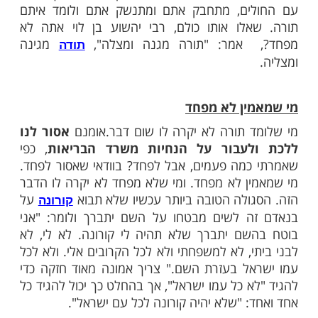
ג מהקורונה
 לכל אחד ואחד, לא לדאוג. מהקורונה עצמה
בוודאי לא לדאוג. מקסימום קצת שיעולים, קצת
כל עובר, הכל בסדר, לא לפחד מזה ולא לדאוג
 חושב שמי שבוטח בהשם לא יפגע בו קורונה,
מוד לידם.
סכת עבודה זרה (אסור לנו לעשות כמו הגמרא
נחנו לא בדרגה של רבי יהושוע בן לוי), מסופר
ו הייתה מחלה של רעתן, מחלה מאוד מדבקת
וכנת מאוד. רבי יהושוע בן לוי היה הולך ולומד
ים, מתחבק אתם ומתנשק אתם ולומד איתם
לו אותו כולם, רבי יהשוע בן לוי אתה לא
אמר: "תורה מגנה ומצלה",
מגינה
תודה