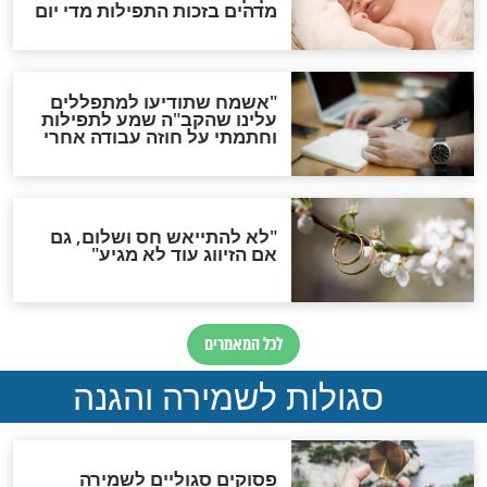
ות להמתקת הדינים וביטול
גזרות
סגולת ע"ב שמות הקודש
תפילה סגולית להמתקת
הדינים