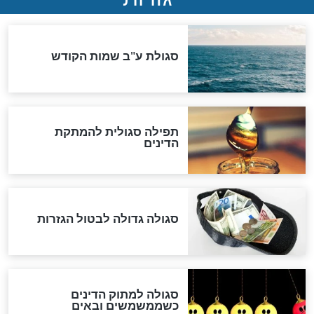
ההסכם החשאי של טראמפ
ואיראן: בלי שקיפות ועם הרבה
סימני שאלה
המסמך האבוד שנחשף
במרתפי מוסקבה: כתב היד
הנדיר של הרשב"ם התגלה
שורדת השואה שחוגגת 100:
"מודה לקב"ה על כל השנים"