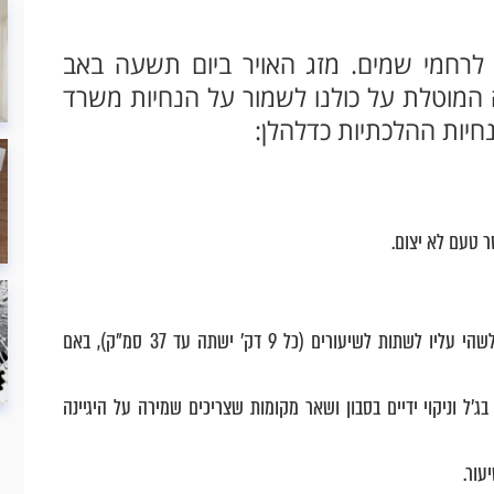
 לרחמי שמים. מזג האויר ביום תשעה באב
 המוטלת על כולנו לשמור על הנחיות משרד
חיות ההלכתיות כדלהלן:
ר טעם לא יצום.
מי שנמצא בבידוד ואין לו כל תסמינים יצום, אם יחוש חולשה כלשהי עליו לשתות לשיעורים (כל 9 דק' ישתה עד 37 סמ"ק), באם
בג'ל וניקוי ידיים בסבון ושאר מקומות שצריכים שמירה על היגיינה
עור.