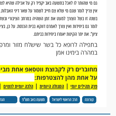
גם מי שהותר לו לאכל בתשעה באב יקפיד רק על אכילה שהיא לצור
אין צריך לומר שגם מי שלא צם חייב לשמור על שאר דיני האבלות.
בשנה זו בשל הצורך למעט את זמן השהיה במרחב הציבורי ובשל ת
לומר גם ביחידות ואין צורך לאמרם דווקא בבית הכנסת. על כן, בצי
ציון". את יתר הקינות יאמרו ביחידות בביתם.
בתפילה לרופא כל בשר שישלח מזור ומרפא
במהרה בימינו אמן
על אחת מהן להצטרפות:
|
|
|
פרק תהילים יומי
הסגולה היומית
הלכה יומית לנשים
קורונה
הרב הראשי לישראל
תשעה באב תש"פ
הגר"