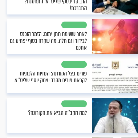
הרב קנייבסקי שליט’’א: התחסנת?
התברכת!
לאחר ששימח חתן יתום: הזמר הוכנס
לבידוד וגם חלה. מה שקרה בסוף יפתיע גם
אתכם
פורים בצל הקורונה: הנחיות הלכתיות
לקראת פורים מהרב יצחק יוסף שליט’’א
למה הקב’’ה הביא את הקורונה?