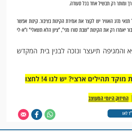
ך ומותר רק תבשיל אחד בכל סעודה.
נאי מזג האוויר יש לקצר את אמירת הקינות בציבור. קינות אפשר
בור יאמרו רק את הקינות "שבת סורו מני", "ציון הלא תשאלי" ו"א-לי
 והמגיפה תיעצר ונזכה לבנין בית המקדש
מחוברים רק לקבוצת ווטסאפ אחת מבית מוקד תהילים ארצי? יש לנו 4! לחצו
החיזוק היומי המעוצב
ד לאו