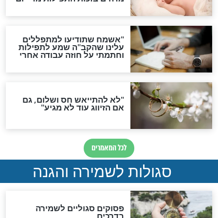
ות להמתקת הדינים וביטול
גזרות
סגולת ע"ב שמות הקודש
תפילה סגולית להמתקת
הדינים