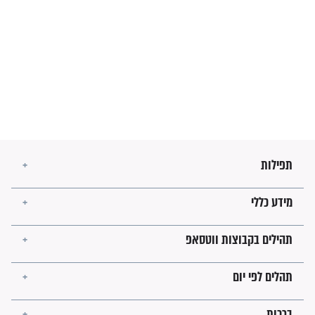
הרב שמואל אליהו: זה המפתח
לגאולה
זהו החוק הקוסמי שמחייב את
חורבנה של איראן לפי ספר
הזוהר הקדוש
בנו של הבבא סאלי: "אלו
השניות האחרונות לפני מלחמה
עולמית"
מה יהיו גבולות ארץ ישראל