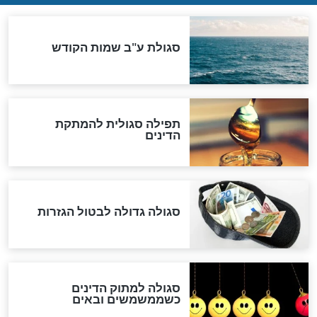
ההסכם החשאי של טראמפ
ואיראן: בלי שקיפות ועם הרבה
סימני שאלה
המסמך האבוד שנחשף
במרתפי מוסקבה: כתב היד
הנדיר של הרשב"ם התגלה
שורדת השואה שחוגגת 100:
"מודה לקב"ה על כל השנים"