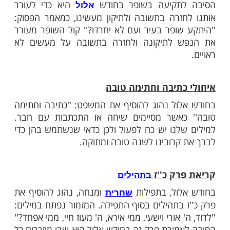
ות עוד תוכן חדש ומפתיע! התחברו לכל
מות שלנו בתהילים
בלחיצה כאן >>>​
ופר
ופר לא נעשית רק בראש השנה או בצאת יום
, אלא בכל אחד מימי חודש אלול, חוץ מבשבת.
תקיעה בשופר בחודש
היא כדי לעורר
אלול
זרה בתשובה ולתיקון מעשינו, כמאמר הפסוק:
שופר בעיר ועם לא יחרדו?'' קול השופר מעורר
 לתיקונה ולחזרה בתשובה על מעשים לא
כתיבה וחתימה טובה