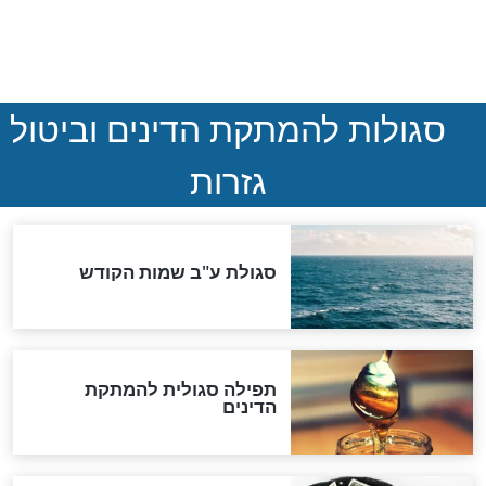
הותר לפרסום: לוחמי מילואים
נהרגו בדרום לבנון
ההסכם החשאי של טראמפ
ואיראן: בלי שקיפות ועם הרבה
סימני שאלה
המסמך האבוד שנחשף
במרתפי מוסקבה: כתב היד
הנדיר של הרשב"ם התגלה