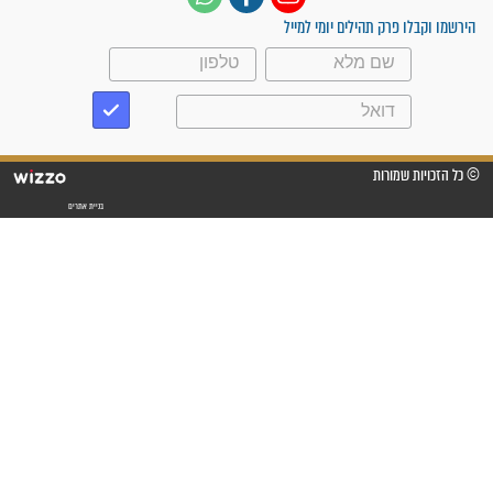
"משהו בתוכי ידע שההריון הזה
זקוק לתפילות": סיפור ישועה
מדהים בזכות התפילות מדי יום
"אשמח שתודיעו למתפללים
עלינו שהקב"ה שמע לתפילות
וחתמתי על חוזה עבודה אחרי
שנתיים של חיפוש!"
"לא להתייאש חס ושלום, גם
אם הזיווג עוד לא מגיע"