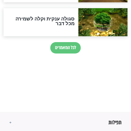
מיסטיקה וקבלה
הרב שמואל אליהו: זה המפתח
לגאולה
זהו החוק הקוסמי שמחייב את
חורבנה של איראן לפי ספר
הזוהר הקדוש
בנו של הבבא סאלי: "אלו
השניות האחרונות לפני מלחמה
עולמית"