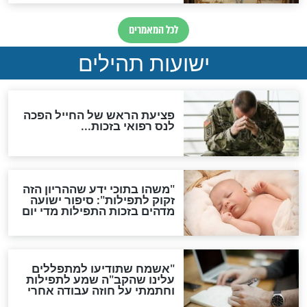
ות להמתקת הדינים וביטול
גזרות
סגולת ע"ב שמות הקודש
תפילה סגולית להמתקת
הדינים