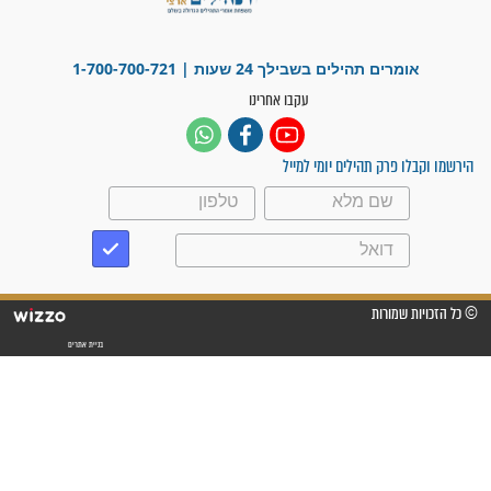
"משהו בתוכי ידע שההריון הזה
זקוק לתפילות": סיפור ישועה
מדהים בזכות התפילות מדי יום
"אשמח שתודיעו למתפללים
עלינו שהקב"ה שמע לתפילות
וחתמתי על חוזה עבודה אחרי
שנתיים של חיפוש!"
"לא להתייאש חס ושלום, גם
אם הזיווג עוד לא מגיע"
לכל המאמרים