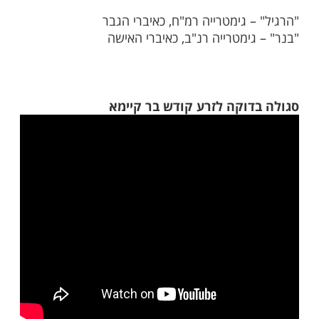
יפקד בילדים
ז'ין מביא סגולה נפלאה לזרע בר קיימא: בנר
 חנוכה להגיד "כשם שדולקים פה שמונה נרות,
מול את בני ביום השמיני".
בין נר חנוכה לזרע בר קיימא ניתן לראות במה
רא "הרגיל בנר יהיו לו בנים":
 גימטרייה רמ"ח, כאיברי הגבר
ימטרייה רנ"ב, כאיברי האישה
דוקה לזרע קודש בר קיימא