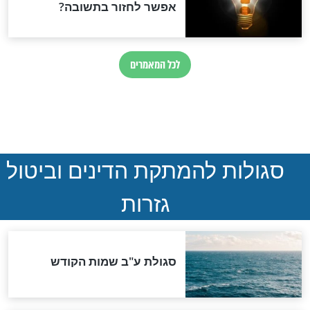
ההסכם החשאי של טראמפ
ואיראן: בלי שקיפות ועם הרבה
סימני שאלה
המסמך האבוד שנחשף
במרתפי מוסקבה: כתב היד
הנדיר של הרשב"ם התגלה
שורדת השואה שחוגגת 100:
"מודה לקב"ה על כל השנים"