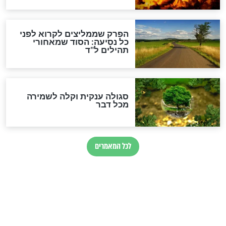
הרב שמואל אליהו: זה המפתח
לגאולה
זהו החוק הקוסמי שמחייב את
חורבנה של איראן לפי ספר
הזוהר הקדוש
בנו של הבבא סאלי: "אלו
השניות האחרונות לפני מלחמה
עולמית"