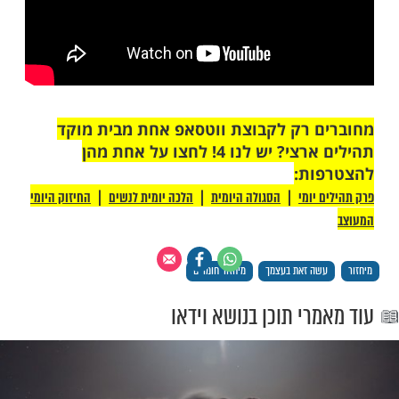
 רק לקבוצת ווטסאפ אחת מבית מוקד
תהילים ארצי? יש לנו 4! לחצו על אחת מהן