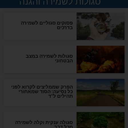
סגולה למתוק הדינים
כשממשמשים ובאים
לכל המאמרים
מיסטיקה וקבלה
הרב שמואל אליהו: זה המפתח
לגאולה