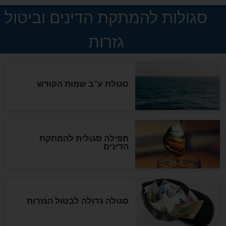
המסמך האבוד שנחשף
במרתפי מוסקבה: כתב היד
הנדיר של הרשב"ם התגלה
שורדת השואה שחוגגת 100:
"מודה לקב"ה על כל השנים"
לכל המאמרים
אחרית הימים