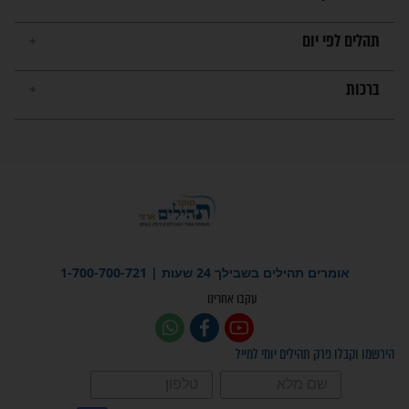
לכל המאמרים
ישועות תהילים
פציעת הראש של החייל הפכה
לנס רפואי בזכות...
"משהו בתוכי ידע שההריון הזה
זקוק לתפילות": סיפור ישועה
מדהים בזכות התפילות מדי יום