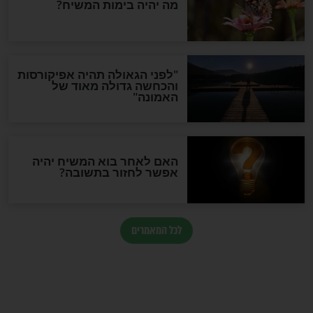
רים החוזרים
פִּרְקֵי תְּהִלִּים לְאַזְכָּרָה –
י על קרוביהם
מְסֻגָּלִים לְעִלּוּי נִשְׁמַת הַנִּפְטָר
גוש אותם?
חדשות יהדות
הותר לפרסום: לוחמי מילואים
נהרגו בדרום לבנון
ההסכם החשאי של טראמפ
ואיראן: בלי שקיפות ועם הרבה
סימני שאלה