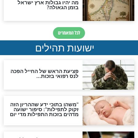
ות להמתקת הדינים וביטול
גזרות
סגולת ע"ב שמות הקודש
תפילה סגולית להמתקת
הדינים