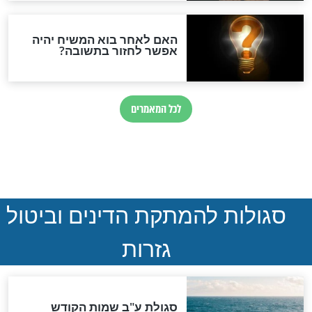
ההסכם החשאי של טראמפ
ואיראן: בלי שקיפות ועם הרבה
סימני שאלה
המסמך האבוד שנחשף
במרתפי מוסקבה: כתב היד
הנדיר של הרשב"ם התגלה
שורדת השואה שחוגגת 100:
"מודה לקב"ה על כל השנים"