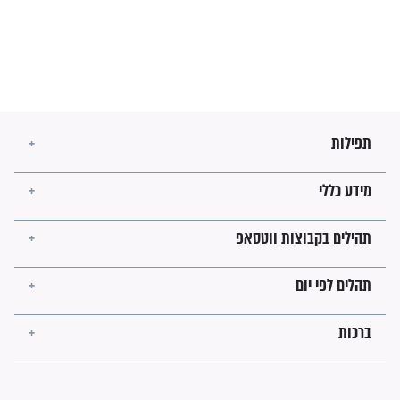
מה יהיו גבולות ארץ ישראל
בזמן הגאולה?
לכל המאמרים
ישועות תהילים
פציעת הראש של החייל הפכה
לנס רפואי בזכות...
"משהו בתוכי ידע שההריון הזה
זקוק לתפילות": סיפור ישועה