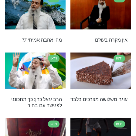
וידאו
ה תתרחקו כמו
רובוט ששואב אבק כבר יש,
ורובוט שמקפל כביסה?
וידאו