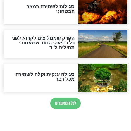
הרב שמואל אליהו: זה המפתח
לגאולה
זהו החוק הקוסמי שמחייב את
חורבנה של איראן לפי ספר
הזוהר הקדוש
בנו של הבבא סאלי: "אלו
השניות האחרונות לפני מלחמה
עולמית"