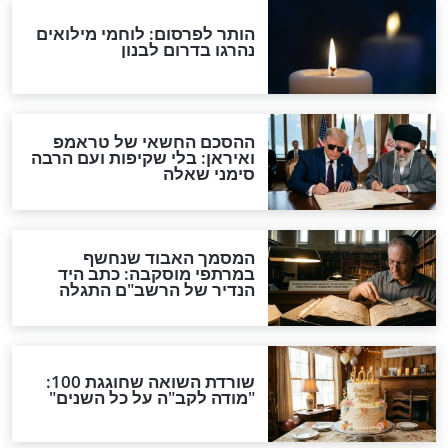
ושה מצרכים בלבד
הרב יגאל כהן: כך תתכונני
לפגישה עם בחור
וידאו
קריטיות מול נער
תיבת הנגינה המכנית הזו
צד להימנע מהן?
נבנתה בשנת 1907 והיא
עדיין מנגנת