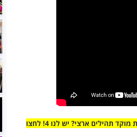
מחוברים רק לקבוצת ווטסאפ אחת מבית מוקד תהילים ארצי? יש לנו 4! לחצו