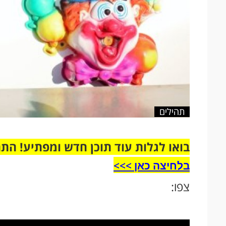
תהילים
בואו לגלות עוד תוכן חדש ומפתיע! הת
בלחיצה כאן >>>​
צפו: