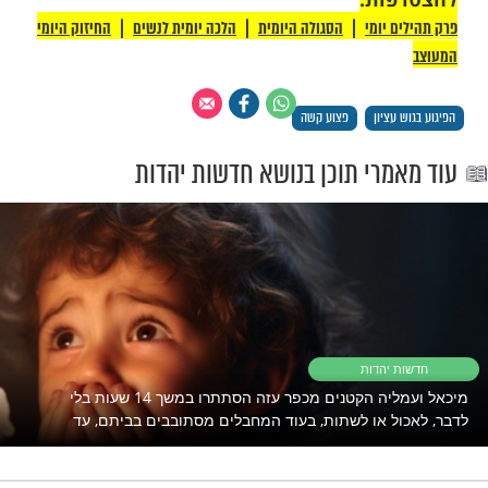
להינצל מפיגועים? צפו:
סגולה