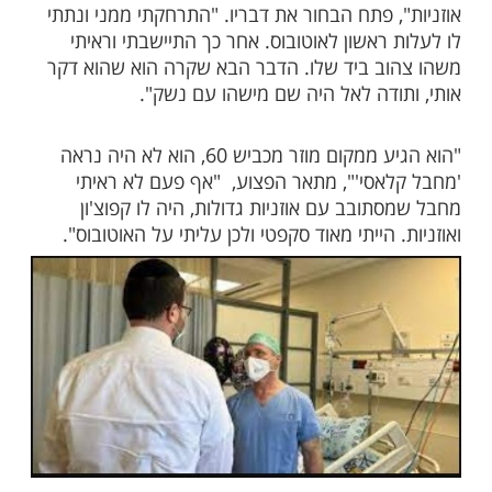
גועים הקשה בשבוע שעבר, נפצע באטרח קשה
בחור כבן 28 כאשר מחבל התנפל עליו באכזריות ודקר
אותו באמצעות מברג. כעת בראיון שהעניק ל'חדשות 13',
ר רגע אחר רגע כיצד התרחש הפיגוע.
וא לא היה נראה לי חשוד הייתה כי היו לו
 פתח הבחור את דבריו. "התרחקתי ממני ונתתי
ראשון לאוטובוס. אחר כך התיישבתי וראיתי
ב ביד שלו. הדבר הבא שקרה הוא שהוא דקר
ודה לאל היה שם מישהו עם נשק".
"הוא הגיע ממקום מוזר מכביש 60, הוא לא היה נראה
אסי'", מתאר הפצוע, "אף פעם לא ראיתי