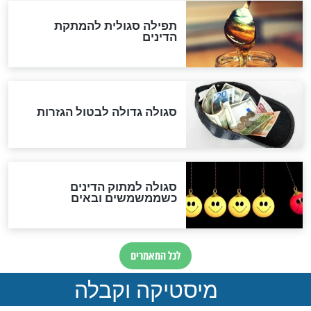
המסמך האבוד שנחשף
במרתפי מוסקבה: כתב היד
הנדיר של הרשב"ם התגלה
שורדת השואה שחוגגת 100:
"מודה לקב"ה על כל השנים"
לכל המאמרים
אחרית הימים