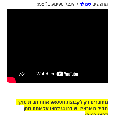
ראומה", מספר הבחור בקול רועד על דקות
ני זוכר שבעטתי בו בחזרה ואז שמעתי יריות.
י מכות בעצם ואז שמעתי קולות ירי והוא נפל על
הרצפה. אני לא הרגשתי כלום. נדקרתי 9 פעמים בלב,
בראש וביד. הוא שרט את הלב. כל הסיפור הזה היה 15
 ידעתי מה אני יכול לעשות, ואז הוא דקר אותי
היו יריות ופרמדיק שאל אותי שאלות אבל הייתי
צי רדום".
דמנות ביקש הפצוע להודות לבורא עולם על נס
די המפגע. "הקב"ה נתן לי חיים במתנה. היו
. ברוך ה' אני בבית. הייתי בסכנת חיים", הוא