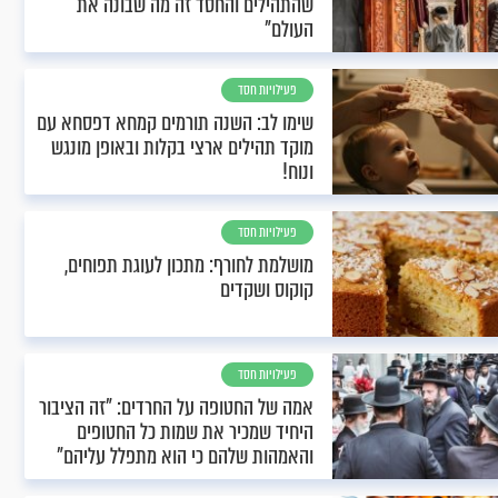
שהתהילים והחסד זה מה שבונה את
העולם"
פעילויות חסד
שימו לב: השנה תורמים קמחא דפסחא עם
מוקד תהילים ארצי בקלות ובאופן מונגש
ונוח!
פעילויות חסד
מושלמת לחורף: מתכון לעוגת תפוחים,
קוקוס ושקדים
פעילויות חסד
אמה של החטופה על החרדים: "זה הציבור
היחיד שמכיר את שמות כל החטופים
והאמהות שלהם כי הוא מתפלל עליהם"