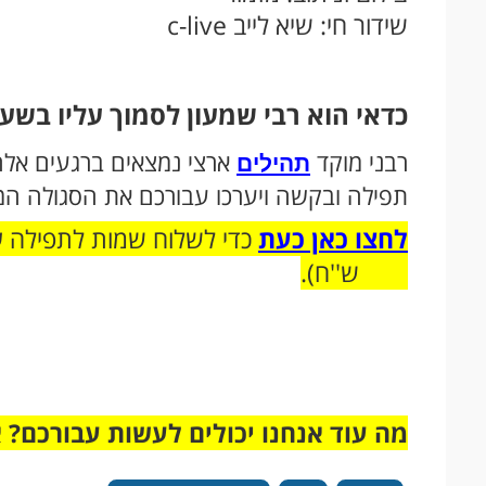
שידור חי: שיא לייב c-live
כדאי הוא רבי שמעון לסמוך עליו בשע
רבני מוקד
ארצי נמצאים ברגעים אלה ב
תהילים
תפילה ובקשה ויערכו עבורכם את הסגולה המ
לחצו כאן כעת
כדי לשלוח שמות לתפילה ע''
180 ש''ח).
מה עוד אנחנו יכולים לעשות עבורכם? 