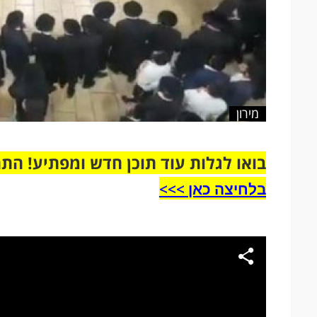
מירון
בואו לגלות עוד תוכן חדש ומפתיע! הת
בלחיצה כאן >>>​