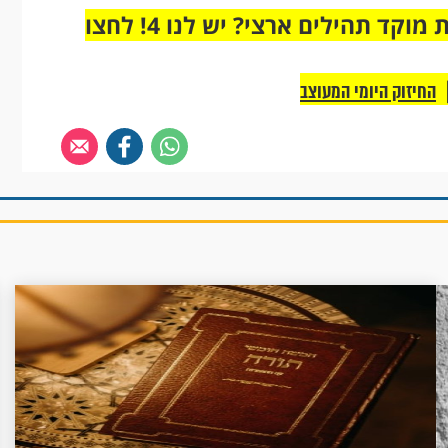
מחוברים רק לקבוצת ווטסאפ אחת מבית מוקד תהילים ארצי? יש לנו 4! לחצו
החיזוק היומי המעוצב