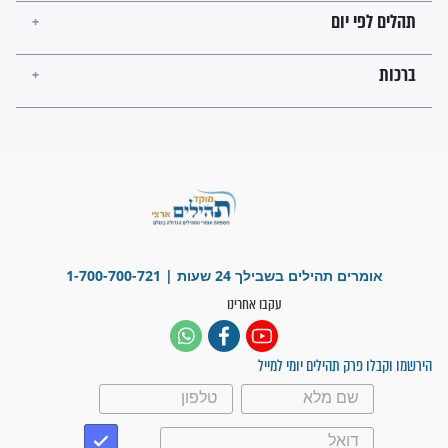
ישועות תהילים
פציעת הראש של החייל הפכה
לנס רפואי בזכות...
"משהו בתוכי ידע שההריון הזה
זקוק לתפילות": סיפור ישועה
מדהים בזכות התפילות מדי יום
"אשמח שתודיעו למתפללים
עלינו שהקב"ה שמע לתפילות