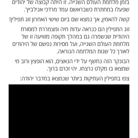
מות שלנו בתהילים
בלחיצה כאן >>>​
ט לא ייאמן אבל העובדה הזו היא לגמרי
 ומרגשת:
בעיר ורשה, ברחוב מילא 18, מתקיימות חפירות
גיות בחורבות בונקר שהיה מקלט ובונקר עבור
ארגון היהודי הלוחם" (שמכונה "אי"יל") בורשה
מת העולם השנייה. זו היתה קבוצה של יהודים
חתרת כשבראשם עמד מרדכי אנילביץ'.
ן, אך נמצא שם ביום שישי האחרון זוג תפילין!
לין הם כנראה עדות חיה ומצמררת למסורת
שנשמרה גם במהלך תקופה מזוויעה זו של
ולם השנייה, ועל מסירות נפשם של היהודים
 שנות המלחמה הנוראה.