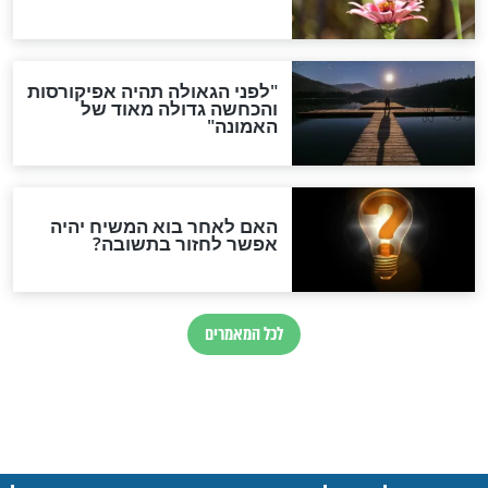
הגיע למירון? כל
"אנחנו לא מבינים את זה. מה
ל ההילולה הגדולה
שהשם נותן, אנחנו מודים":
ההספדים המצמררים על
הלל ויגל הי"ד
חדשות יהדות
הותר לפרסום: לוחמי מילואים
נהרגו בדרום לבנון
ההסכם החשאי של טראמפ
ואיראן: בלי שקיפות ועם הרבה
סימני שאלה