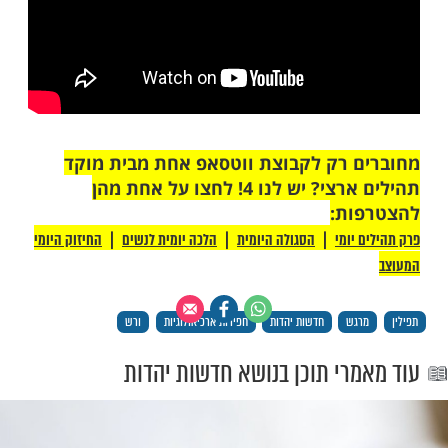
זה נחשף על ידי הנאצים, הוא הופצץ ורוב מי
מקלט נרצחו. יהי זכרם ברוך.
לין העתיקות ביותר שנמצאו במדבר יהודה: