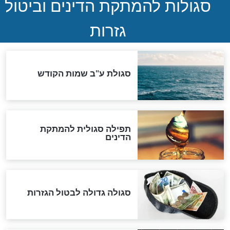
המסמך האבוד שנחשף
במרתפי מוסקבה: כתב היד
הנדיר של הרשב"ם התגלה
שורדת השואה שחוגגת 100:
"מודה לקב"ה על כל השנים"
לכל המאמרים
אחרית הימים