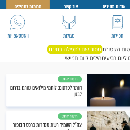
אודות תהילים
צור קשר
תרומות לתהילים
תפילות
סגולות
וואטסאפ יומי
טום הקטורת
מסור שם לתפילה בחינם
 ליום רביעי
תהילים ליום חמישי
חדשות יהדות
הותר לפרסום: לוחמי מילואים נהרגו בדרום
לבנון
חדשות יהדות
צה"ל השמיד רשת מנהרות ברכס הבופור