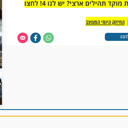
מחוברים רק לקבוצת ווטסאפ אחת מבית מוקד תהילים ארצי? יש לנו 4! לחצו
החיזוק היומי המעוצב
דובה