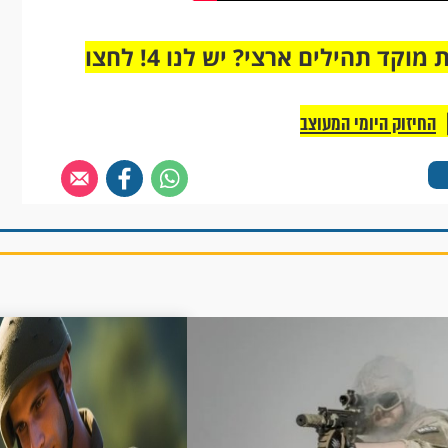
מחוברים רק לקבוצת ווטסאפ אחת מבית מוקד תהילים ארצי? יש לנו 4! לחצו
החיזוק היומי המעוצב