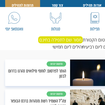
אודות תהילים
צור קשר
תרומות לתהילים
תפילות
סגולות
וואטסאפ יומי
טום הקטורת
מסור שם לתפילה בחינם
 ליום רביעי
תהילים ליום חמישי
חדשות יהדות
הותר לפרסום: לוחמי מילואים נהרגו בדרום
לבנון
חדשות יהדות
צה"ל השמיד רשת מנהרות ברכס הבופור