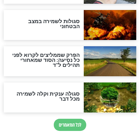
לכל המאמרים
מיסטיקה וקבלה
הרב שמואל אליהו: זה המפתח
לגאולה
זהו החוק הקוסמי שמחייב את
חורבנה של איראן לפי ספר
הזוהר הקדוש