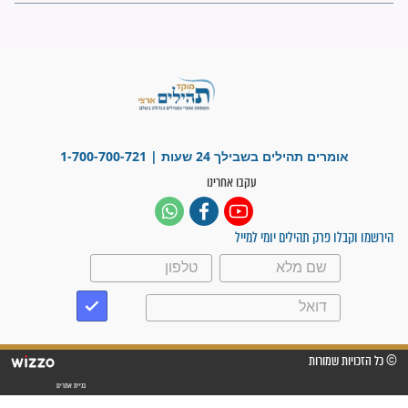
פציעת הראש של החייל הפכה
לנס רפואי בזכות...
"משהו בתוכי ידע שההריון הזה
זקוק לתפילות": סיפור ישועה
מדהים בזכות התפילות מדי יום
"אשמח שתודיעו למתפללים
עלינו שהקב"ה שמע לתפילות
וחתמתי על חוזה עבודה אחרי
שנתיים של חיפוש!"
"לא להתייאש חס ושלום, גם