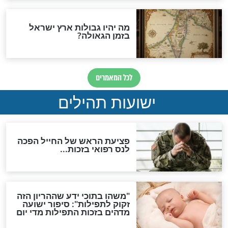
לכל המאמרים
ות להמתקת הדינים וביטול
גזרות
סגולת ע"ב שמות הקודש