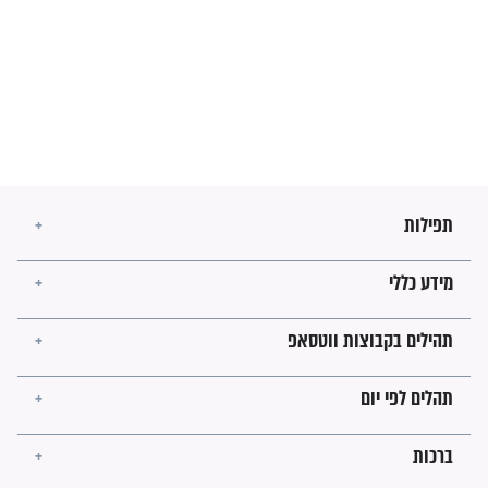
בנו של הבבא סאלי: "אלו
השניות האחרונות לפני מלחמה
עולמית"
מה יהיו גבולות ארץ ישראל
בזמן הגאולה?
לכל המאמרים
ישועות תהילים