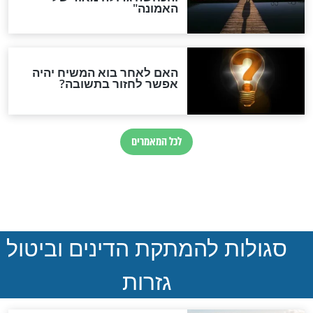
חדשות יהדות
הותר לפרסום: לוחמי מילואים
נהרגו בדרום לבנון
ההסכם החשאי של טראמפ
ואיראן: בלי שקיפות ועם הרבה
סימני שאלה
המסמך האבוד שנחשף
במרתפי מוסקבה: כתב היד
הנדיר של הרשב"ם התגלה