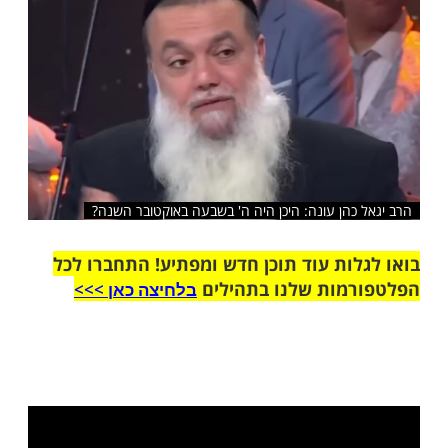
שלח לחבר
כהן עונה: היכן היה ה' בשבעה באוקטובר השנה?
ות עוד תוכן חדש ומפתיע! התחברו לכל