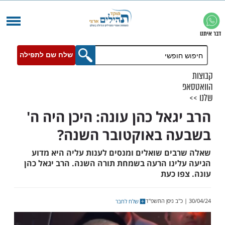
שלח שם לתפילה
אל כהן עונה: היכן היה ה'
 באוקטובר השנה?
ים שואלים ומנסים לענות עליה היא מדוע
ינו הרעה בשמחת תורה השנה. הרב יגאל כהן
 כעת