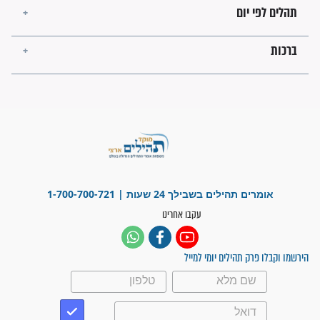
ישועות תהילים
פציעת הראש של החייל הפכה
לנס רפואי בזכות...
"משהו בתוכי ידע שההריון הזה
זקוק לתפילות": סיפור ישועה
מדהים בזכות התפילות מדי יום
"אשמח שתודיעו למתפללים
עלינו שהקב"ה שמע לתפילות