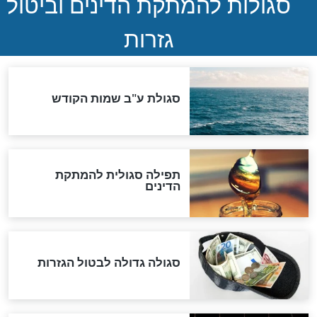
שורדת השואה שחוגגת 100:
"מודה לקב"ה על כל השנים"
"נביא בעיר": מכירת המחלה
לגוי והוספת השם חזקיהו
לרפואת הרב דב הכהן קוק
לכל המאמרים
אחרית הימים