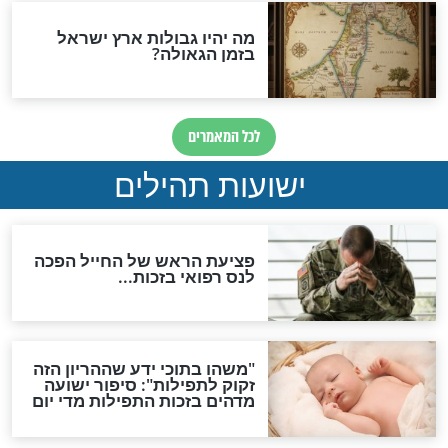
לכל המאמרים
ות להמתקת הדינים וביטול
גזרות
סגולת ע"ב שמות הקודש