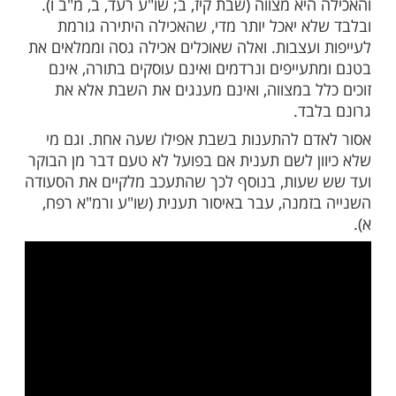
ות עוד תוכן חדש ומפתיע! התחברו לכל
מות שלנו בתהילים
בלחיצה כאן >>>​
 טובה לאדם למעט באכילה, בשבת מצווה
אכילה, ואין הדבר נראה כרעבתנות, הואיל
יא מצווה (שבת קיז, ב; שו"ע רעד, ב, מ"ב ו).
א יאכל יותר מדי, שהאכילה היתירה גורמת
ועצבות. ואלה שאוכלים אכילה גסה וממלאים את
עייפים ונרדמים ואינם עוסקים בתורה, אינם
ל במצווה, ואינם מענגים את השבת אלא את
בד.
ם להתענות בשבת אפילו שעה אחת. וגם מי