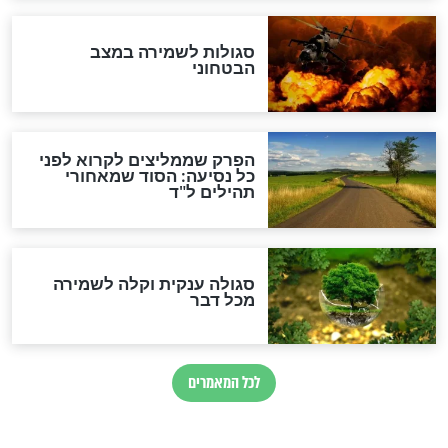
לכל המאמרים
מיסטיקה וקבלה
הרב שמואל אליהו: זה המפתח
לגאולה
זהו החוק הקוסמי שמחייב את
חורבנה של איראן לפי ספר
הזוהר הקדוש