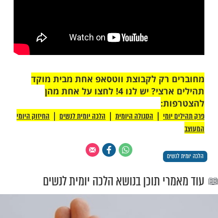
ן לשם תענית אם בפועל לא טעם דבר מן הבוקר
עות, בנוסף לכך שהתעכב מלקיים את הסעודה
זמנה, עבר באיסור תענית (שו"ע ורמ"א רפח,