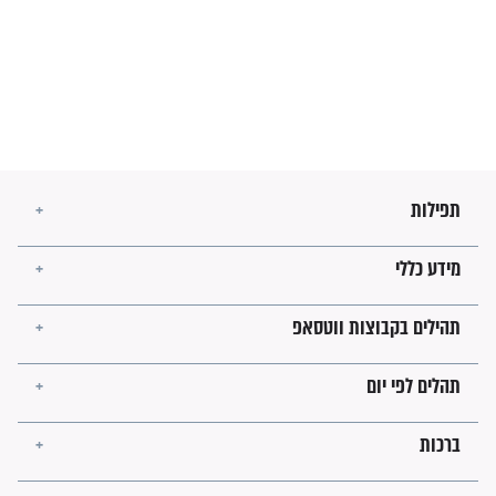
בנו של הבבא סאלי: "אלו
השניות האחרונות לפני מלחמה
עולמית"
מה יהיו גבולות ארץ ישראל
בזמן הגאולה?
לכל המאמרים
ישועות תהילים
פציעת הראש של החייל הפכה