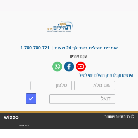
לנס רפואי בזכות...
"משהו בתוכי ידע שההריון הזה
זקוק לתפילות": סיפור ישועה
מדהים בזכות התפילות מדי יום
"אשמח שתודיעו למתפללים
עלינו שהקב"ה שמע לתפילות
וחתמתי על חוזה עבודה אחרי
שנתיים של חיפוש!"
"לא להתייאש חס ושלום, גם
אם הזיווג עוד לא מגיע"