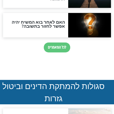
הותר לפרסום: לוחמי מילואים
נהרגו בדרום לבנון
ההסכם החשאי של טראמפ
ואיראן: בלי שקיפות ועם הרבה
סימני שאלה
המסמך האבוד שנחשף
במרתפי מוסקבה: כתב היד
הנדיר של הרשב"ם התגלה