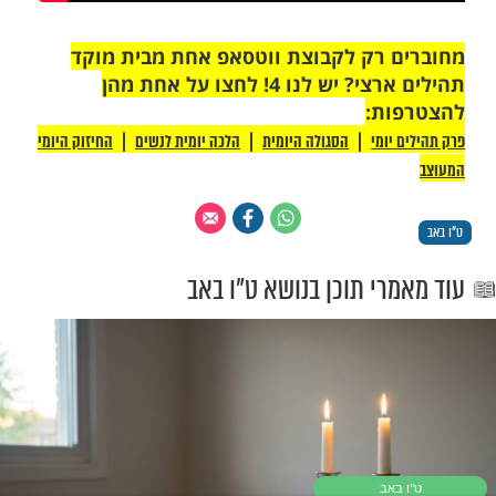
ֹ, נָגִילָה וְנִשְׂמְחָה בִּישׁוּעָתוֹ". הקב"ה בכבודו
תגלה עד שיהיה אפשר להצביע עליו באצבע
ה אלוקינו זה"".