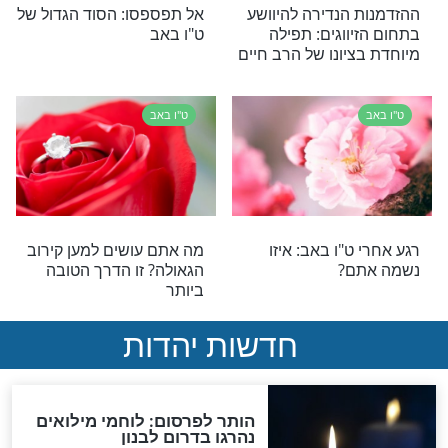
יל את הבית
מהו יום ט"ו באב, ומה אמרו
מו לב לעצה הבאה
עליו חז"ל?
ט"ו באב
גמרא: כך תוסיפו
נמאס לכם לשמוע ''בקרוב
אצלכם''?