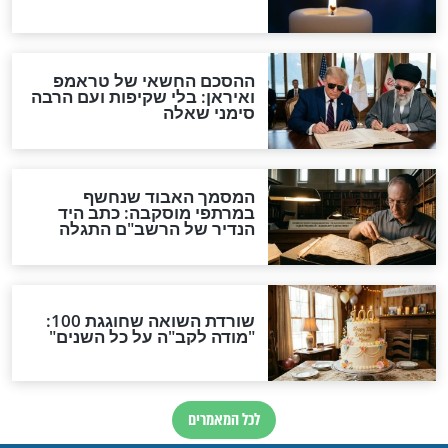
ט"ו באב
- למה דווקא עכשיו?
ט"ו באב - תפילה למציאת בן
או בת זוג
ט"ו באב