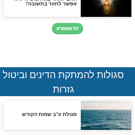
הותר לפרסום: לוחמי מילואים
נהרגו בדרום לבנון
ההסכם החשאי של טראמפ
ואיראן: בלי שקיפות ועם הרבה
סימני שאלה
המסמך האבוד שנחשף
במרתפי מוסקבה: כתב היד
הנדיר של הרשב"ם התגלה