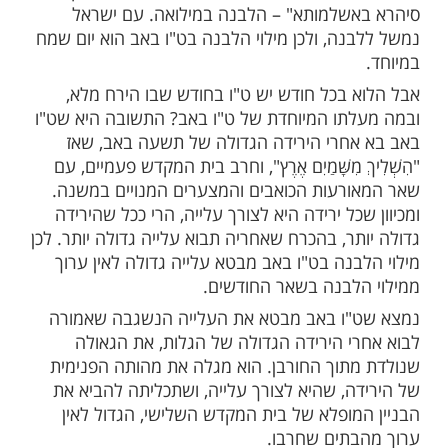
בלחיצה כאן >>>​
יחת השבוע" מובא מאמר מיוחד המסביר מדוע
אב הוא יום כה מיוחד לישראל.
ניכם:
בְּאַשְׁלָמוּתָא: המשנה אומרת (סוף תענית): "לא
 טובים לישראל כחמישה-עשר באב (וכיום
)". מוסבר בתורת החסידות שבט"ו באב "קיימא
שלמותא" – הלבנה במילואה. עם ישראל
נה, ולכן מילוי הלבנה בט"ו באב הוא יום שמח
 בכל חודש יש ט"ו בחודש שבו הירח מלא,
תו המיוחדת של ט"ו באב? התשובה היא שט"ו
חרי הירידה הגדולה של תשעה באב, שאז
ְ מִשָּׁמַיִם אֶרֶץ", וחרב בית המקדש פעמיים, עם