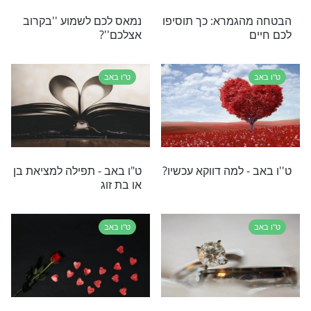
 איך מוצאים את
עניינו הפנימי המיוחד של ט"ו
באב
ט"ו באב
יל הרב לרעוד
זה הסוד שמגלה לנו משה
?
רבנו על ט"ו באב
ט"ו באב