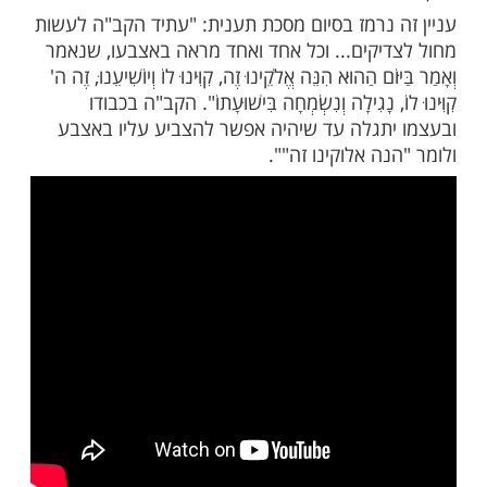
רעות הכואבים והמצערים המנויים במשנה.
כל ירידה היא לצורך עלייה, הרי ככל שהירידה
ר, בהכרח שאחריה תבוא עלייה גדולה יותר. לכן
בנה בט"ו באב מבטא עלייה גדולה לאין ערוך
לבנה בשאר החודשים.
"ו באב מבטא את העלייה הנשגבה שאמורה
י הירידה הגדולה של הגלות, את הגאולה
תוך החורבן. הוא מגלה את מהותה הפנימית
ה, שהיא לצורך עלייה, ושתכליתה להביא את
מופלא של בית המקדש השלישי, הגדול לאין
תים שחרבו.
 נרמז בסיום מסכת תענית: "עתיד הקב"ה לעשות
יקים... וכל אחד ואחד מראה באצבעו, שנאמר
ֹם הַהוּא הִנֵּה אֱלֹקֵינוּ זֶה, קִוִּינוּ לוֹ וְיוֹשִׁיעֵנוּ, זֶה ה'