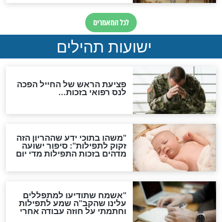
לכל המאמרים
ות להמתקת הדינים וביטול
גזרות
סגולת ע"ב שמות הקודש