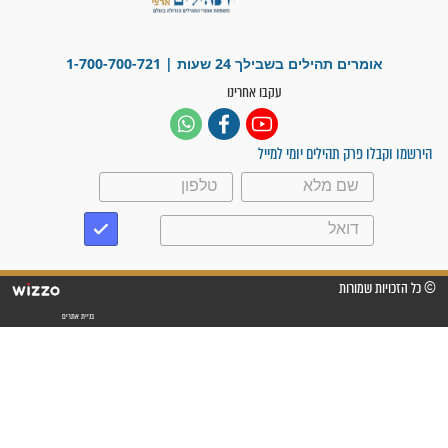
לנס רפואי בזכות...
"משהו בתוכי ידע שההריון הזה
זקוק לתפילות": סיפור ישועה
מדהים בזכות התפילות מדי יום
"אשמח שתודיעו למתפללים
עלינו שהקב"ה שמע לתפילות
וחתמתי על חוזה עבודה אחרי
שנתיים של חיפוש!"
"לא להתייאש חס ושלום, גם
אם הזיווג עוד לא מגיע"