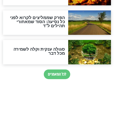
לכל המאמרים
מיסטיקה וקבלה
הרב שמואל אליהו: זה המפתח
לגאולה
זהו החוק הקוסמי שמחייב את
חורבנה של איראן לפי ספר
הזוהר הקדוש