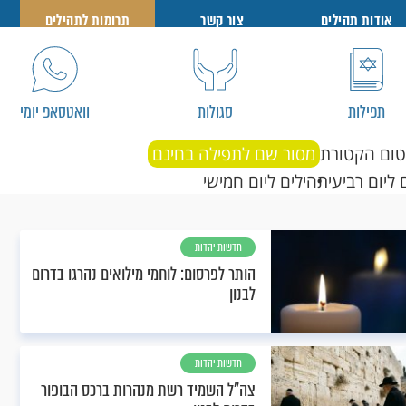
אודות תהילים
צור קשר
תרומות לתהילים
תפילות
סגולות
וואטסאפ יומי
טום הקטורת
מסור שם לתפילה בחינם
 ליום רביעי
תהילים ליום חמישי
חדשות יהדות
הותר לפרסום: לוחמי מילואים נהרגו בדרום
לבנון
חדשות יהדות
צה"ל השמיד רשת מנהרות ברכס הבופור