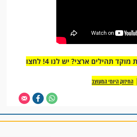
מחוברים רק לקבוצת ווטסאפ אחת מבית מוקד תהילים ארצי? יש לנו 4! לחצו
החיזוק היומי המעוצב