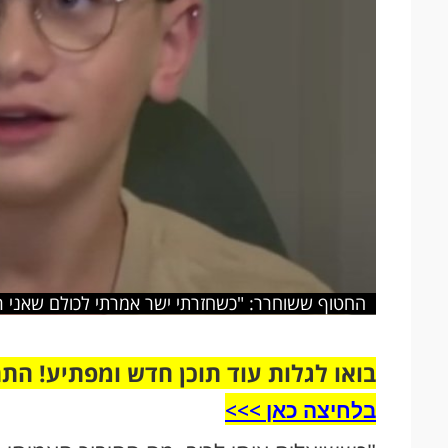
החטוף ששוחרר: "כשחזרתי ישר אמרתי לכולם שאני ר
בואו לגלות עוד תוכן חדש ומפתיע! הת
בלחיצה כאן >>>​