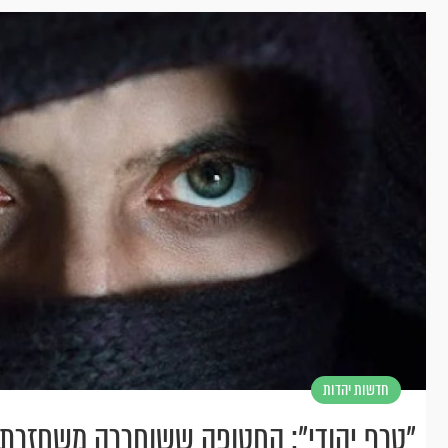
חדשות יהדות
"טרף יהודי": החטופה ששוחררה משחזרת