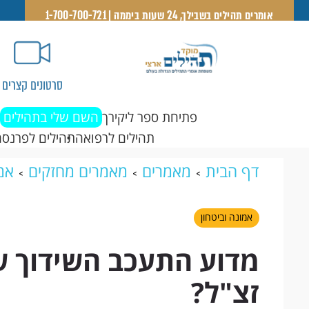
אומרים תהילים בשבילך, 24 שעות ביממה | 1-700-700-721
סרטונים קצרים
פתיחת ספר ליקירך
השם שלי בתהילים
תהילים לרפואה
תהילים לפרנסה
דף הבית
מאמרים
מאמרים מחזקים
אמו
חיים קנייבסקי זצ"ל?
אמונה וביטחון
מדוע התעכב השידוך של
זצ"ל?