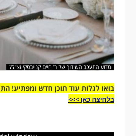
מדוע התעכב השידוך של ר' חיים קנייבסקי זצ"ל?
בואו לגלות עוד תוכן חדש ומפתיע! הת
בלחיצה כאן >>>​