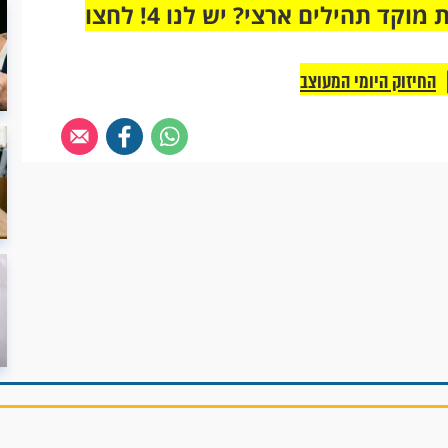
מחוברים רק לקבוצת ווטסאפ אחת מבית מוקד תהילים ארצי? יש לנו 4! לחצו
החיזוק היומי המעוצב