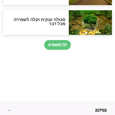
בנו של הבבא סאלי: "אלו
השניות האחרונות לפני מלחמה
עולמית"
מה יהיו גבולות ארץ ישראל
בזמן הגאולה?
לכל המאמרים
ישועות תהילים