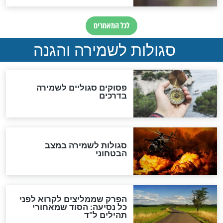
לכל המאמרים
מיסטיקה וקבלה
הרב שמואל אליהו: זה המפתח
לגאולה
זהו החוק הקוסמי שמחייב את
חורבנה של איראן לפי ספר
הזוהר הקדוש