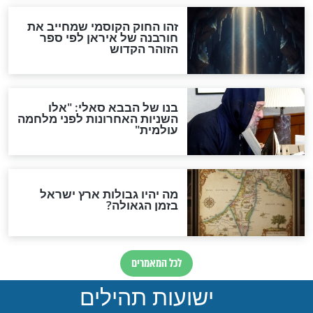
לכל המאמרים
ות להמתקת הדינים וביטול
גזרות
סגולת ע"ב שמות הקודש