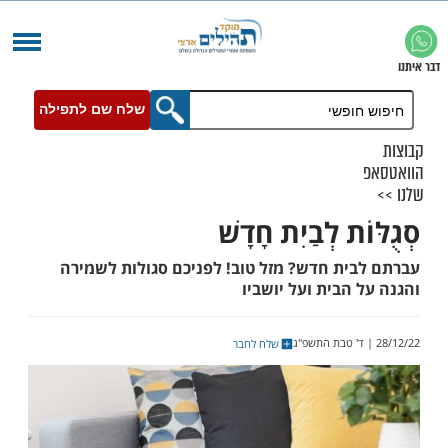
שלח שם לתפילה
ת לְבַיִת חָדָשׁ
ית חדש? מזל טוב! לפניכם סגולות לשמירה
הבית ועל יושביו
שלח לחבר