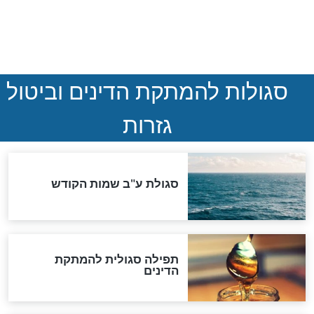
במרתפי מוסקבה: כתב היד
הנדיר של הרשב"ם התגלה
שורדת השואה שחוגגת 100:
"מודה לקב"ה על כל השנים"
לכל המאמרים
אחרית הימים
האם אפשר לחשב את הקץ?