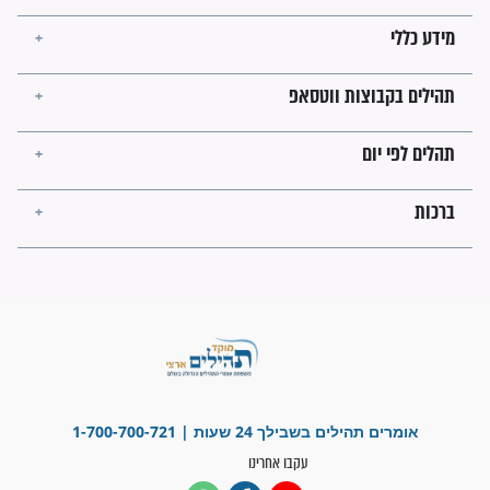
פציעת הראש של החייל הפכה
לנס רפואי בזכות...
"משהו בתוכי ידע שההריון הזה
זקוק לתפילות": סיפור ישועה
מדהים בזכות התפילות מדי יום
"אשמח שתודיעו למתפללים
עלינו שהקב"ה שמע לתפילות
וחתמתי על חוזה עבודה אחרי
שנתיים של חיפוש!"