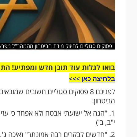
פסוקים סגוליים לחיזוק מידת הביטחון מהמהר"ל מפרא
בואו לגלות עוד תוכן חדש ומפתיע! הת
בלחיצה כאן >>>​
לפניכם 8 פסוקים סגוליים חשובים שמ
הביטחון:
1. "הנה אל ישועתי אבטח ולא אפחד כי עזי ו
י"ב, ב')
2. "חדשים לבקרים רבה אמונתך" (איכה ג', כ"ג).