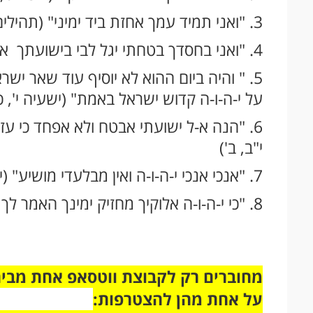
3. "ואני תמיד עמך אחזת ביד ימיני" (תהילים ע"ג, כ"ג)
4. "ואני בחסדך בטחתי יגל לבי בישועתך אשירה לי-ה-ו-ה כי גמל עלי" (תהילים י"ג, ו')
5. " והיה ביום ההוא לא יוסיף עוד שאר יש
על י-ה-ו-ה קדוש ישראל באמת" (ישעיה י', כ'
6. "הנה א-ל ישועתי אבטח ולא אפחד כי עזי 
י"ב, ב')
7. "אנכי אנכי י-ה-ו-ה ואין מבלעדי מושיע" (ישעיה מ"ג, י"א).
8. "כי י-ה-ו-ה אלוקיך מחזיק ימינך האמר לך אל תירא אני עזרתיך" (ישעיה מ"א, י"ג).
על אחת מהן להצטרפות: