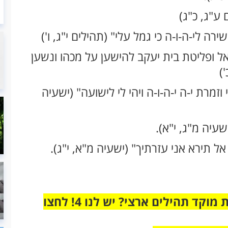
ראל ופליטת בית יעקב להישען על מכהו ונשען
)
וזמרת י-ה י-ה-ו-ה ויהי לי לישועה" (ישעיה
מחוברים רק לקבוצת ווטסאפ אחת מבית מוקד תהילים ארצי? יש לנו 4! לחצו