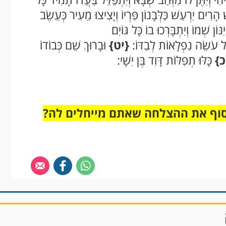
ָרִים יִרְעַשׁ כַּלְּבָנוֹן פִּרְיוֹ וְיָצִיצוּ מֵעִיר כְּעֵשֶׂב
ן שְׁמוֹ וְיִתְבָּרְכוּ בוֹ כָּל גּוֹיִם
ֵל עֹשֵׂה נִפְלָאוֹת לְבַדּוֹ:
{יט}
וּבָרוּךְ שֵׁם כְּבוֹדוֹ
כ}
כָּלּוּ תְפִלּוֹת דָּוִד בֶּן יִשָׁי:
וף את ההצלחה שאתם מייחלים לה?