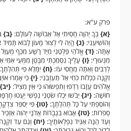
פרק ע"א:
{א}
בְּךָ יְהוָה חָסִיתִי אַל אֵבוֹשָׁה לְעוֹלָם:
{ב}
בּ
וְהוֹשִׁיעֵנִי:
{ג}
הֱיֵה לִי לְצוּר מָעוֹן לָבוֹא תָּמִיד צִוּ
אָתָּה:
{ד}
אֱלֹהַי פַּלְּטֵנִי מִיַּד רָשָׁע מִכַּף מְעַוֵּל
מִנְּעוּרָי:
{ו}
עָלֶיךָ נִסְמַכְתִּי מִבֶּטֶן מִמְּעֵי אִמִּי א
לְרַבִּים וְאַתָּה מַחֲסִי עֹז:
{ח}
יִמָּלֵא פִי תְּהִלָּתֶךָ 
זִקְנָה כִּכְלוֹת כֹּחִי אַל תַּעַזְבֵנִי:
{י}
כִּי אָמְרוּ אוֹיְב
אֱלֹהִים עֲזָבוֹ רִדְפוּ וְתִפְשׂוּהוּ כִּי אֵין מַצִּיל:
{יב}
חוּשָׁה:
{יג}
יֵבֹשׁוּ יִכְלוּ שֹׂטְנֵי נַפְשִׁי יַעֲטוּ חֶרְפ
וְהוֹסַפְתִּי עַל כָּל תְּהִלָּתֶךָ:
{טו}
פִּי יְסַפֵּר צִדְקָתֶ
סְפֹרוֹת:
{טז}
אָבוֹא בִּגְבֻרוֹת אֲדֹנָי יְהוִה אַזְכִּיר 
וְעַד הֵנָּה אַגִּיד נִפְלְאוֹתֶיךָ:
{יח}
וְגַם עַד זִקְנָה ו
לְדוֹר לְכָל יָבוֹא גְּבוּרָתֶךָ:
{יט}
וְצִדְקָתְךָ אֱלֹהִים