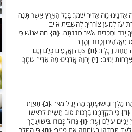
 אֲדֹנֵינוּ מָה אַדִּיר שִׁמְךָ בְּכָל הָאָרֶץ אֲשֶׁר תְּנָה
דְתָּ עֹז לְמַעַן צוֹרְרֶיךָ לְהַשְׁבִּית אוֹיֵב
ָ יָרֵחַ וְכוֹכָבִים אֲשֶׁר כּוֹנָנְתָּה:
{ה}
מָה אֱנוֹשׁ כִּי
ַט מֵאֱלֹהִים וְכָבוֹד וְהָדָר
ָּה תַחַת רַגְלָיו:
{ח}
צֹנֶה וַאֲלָפִים כֻּלָּם וְגַם
 אָרְחוֹת יַמִּים:
{י}
יְהוָה אֲדֹנֵינוּ מָה אַדִּיר שִׁמְךָ
ְמַח מֶלֶךְ וּבִישׁוּעָתְךָ מַה יָּגֶיל מְאֹד:
{ג}
תַּאֲוַת
:
{ד}
כִּי תְקַדְּמֶנּוּ בִּרְכוֹת טוֹב תָּשִׁית לְרֹאשׁוֹ
ֶךְ יָמִים עוֹלָם וָעֶד:
{ו}
גָּדוֹל כְּבוֹדוֹ בִּישׁוּעָתֶךָ
לָעַד תְּחַדֵּהוּ בְשִׂמְחָה אֶת פָּנֶיךָ:
{ח}
כִּי הַמֶּלֶךְ