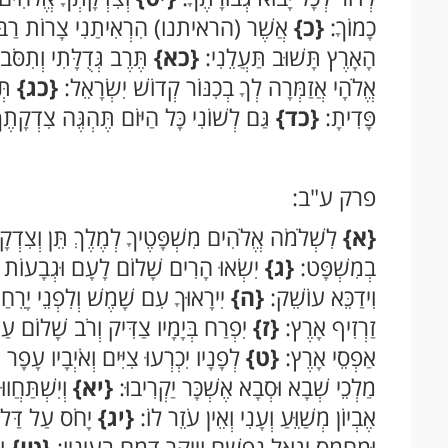
כָמוֹךָ:
{כ}
אֲשֶׁר (הראיתנו) הִרְאִיתַנִי צָרוֹת רַבּוֹת 
הָאָרֶץ תָּשׁוּב תַּעֲלֵנִי:
{כא}
תֶּרֶב גְּדֻלָּתִי וְתִסֹּ
אֱלֹהָי אֲזַמְּרָה לְךָ בְכִנּוֹר קְדוֹשׁ יִשְׂרָאֵל:
{כג}
תְּר
פָּדִיתָ:
{כד}
גַּם לְשׁוֹנִי כָּל הַיּוֹם תֶּהְגֶּה צִדְקָתֶך
פרק ע"ב:
{א}
לִשְׁלֹמֹה אֱלֹהִים מִשְׁפָּטֶיךָ לְמֶלֶךְ תֵּן וְצִדְקָ
בְמִשְׁפָּט:
{ג}
יִשְׂאוּ הָרִים שָׁלוֹם לָעָם וּגְבָעוֹת 
וִידַכֵּא עוֹשֵׁק:
{ה}
יִירָאוּךָ עִם שָׁמֶשׁ וְלִפְנֵי יָרֵחַ
זַרְזִיף אָרֶץ:
{ז}
יִפְרַח בְּיָמָיו צַדִּיק וְרֹב שָׁלוֹם עַד
אַפְסֵי אָרֶץ:
{ט}
לְפָנָיו יִכְרְעוּ צִיִּים וְאֹיְבָיו עָפָר י
מַלְכֵי שְׁבָא וּסְבָא אֶשְׁכָּר יַקְרִיבוּ:
{יא}
וְיִשְׁתַּחֲו
אֶבְיוֹן מְשַׁוֵּעַ וְעָנִי וְאֵין עֹזֵר לוֹ:
{יג}
יָחֹס עַל דַּל וְ
וּמֵחָמָס יִגְאַל נַפְשָׁם וְיֵיקַר דָּמָם בְּעֵינָיו:
{טו}
וִ