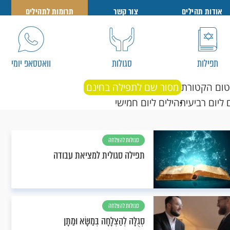
אודות תהילים
צור קשר
תרומות לתהילים
תפילות
סגולות
וואטסאפ יומי
טום הקטורת
מסור שם לתפילה בחינם
 ליום רביעי
תהילים ליום חמישי
סגולות להצלחה
תפילה סגולית למציאת עבודה
סגולות להצלחה
סְגֻלָּה לְהַצְלָחָה בְּמַשָּׂא וּמַתָּן