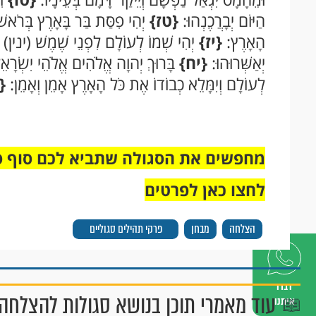
הַיּוֹם יְבָרֲכֶנְהוּ:
{טז}
יְהִי פִסַּת בַּר בָּאָרֶץ בְּרֹאשׁ ה
הָאָרֶץ:
{יז}
יְהִי שְׁמוֹ לְעוֹלָם לִפְנֵי שֶׁמֶשׁ (ינין) יִנּוֹ
יְאַשְּׁרוּהוּ:
{יח}
בָּרוּךְ יְהוָה אֱלֹהִים אֱלֹהֵי יִשְׂרָא
לְעוֹלָם וְיִמָּלֵא כְבוֹדוֹ אֶת כֹּל הָאָרֶץ אָמֵן וְאָמֵן:
{
מחפשים את הסגולה שתביא לכם סוף ס
לחצו כאן לפרטים
הצלחה
מבחן
פרקי תהילים סגוליים
דברו
עוד מאמרי תוכן בנושא סגולות להצלחה
איתנו