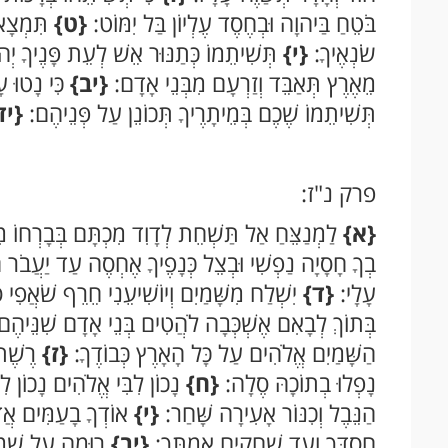
בֹּטֵחַ בַּיהוָה וּבְחֶסֶד עֶלְיוֹן בַּל יִמּוֹט:
{ט}
תִּמְצָא י
שֹׂנְאֶיךָ:
{י}
תְּשִׁיתֵמוֹ כְּתַנּוּר אֵשׁ לְעֵת פָּנֶיךָ יְה
מֵאֶרֶץ תְּאַבֵּד וְזַרְעָם מִבְּנֵי אָדָם:
{יב}
כִּי נָטוּ ע
תְּשִׁיתֵמוֹ שֶׁכֶם בְּמֵיתָרֶיךָ תְּכוֹנֵן עַל פְּנֵיהֶם:
{יד
פרק נ"ז:
{א}
לַמְנַצֵּחַ אַל תַּשְׁחֵת לְדָוִד מִכְתָּם בְּבָרְחוֹ מִ
בְךָ חָסָיָה נַפְשִׁי וּבְצֵל כְּנָפֶיךָ אֶחְסֶה עַד יַעֲבֹר ה
עָלָי:
{ד}
יִשְׁלַח מִשָּׁמַיִם וְיוֹשִׁיעֵנִי חֵרֵף שֹׁאֲפִי
בְּתוֹךְ לְבָאִם אֶשְׁכְּבָה לֹהֲטִים בְּנֵי אָדָם שִׁנֵּיהֶ
הַשָּׁמַיִם אֱלֹהִים עַל כָּל הָאָרֶץ כְּבוֹדֶךָ:
{ז}
רֶשֶׁת 
נָפְלוּ בְתוֹכָהּ סֶלָה:
{ח}
נָכוֹן לִבִּי אֱלֹהִים נָכוֹן לִ
הַנֵּבֶל וְכִנּוֹר אָעִירָה שָּׁחַר:
{י}
אוֹדְךָ בָעַמִּים אֲדֹנ
חַסְדֶּךָ וְעַד שְׁחָקִים אֲמִתֶּךָ:
{יב}
רוּמָה עַל שָׁמַי