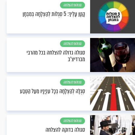
סגולות להצלחה
קָטָן עָלֶיךָ: 5 סְגֻלּוֹת לְהַצְלָחָה בְּמִבְחָן
סגולות להצלחה
סגולה גדולה להצלחה בכל מהרבי
מברדיצ'ב
סגולות להצלחה
סְגֻלָּה לְהַצְלָחָה בְּכָל עִנְיָנָיו מֵעַל הַטֶּבַע
סגולות להצלחה
סגולה בדוקה להצלחה