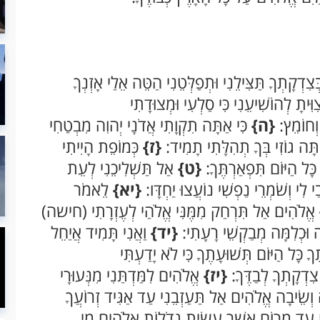
ְצִדְקָתְךָ תַּצִּילֵנִי וּתְפַלְּטֵנִי הַטֵּה אֵלַי אָזְנְךָ
ִיתָ לְהוֹשִׁיעֵנִי כִּי סַלְעִי וּמְצוּדָתִי
 וְחוֹמֵץ:
{ה}
כִּי אַתָּה תִקְוָתִי אֲדֹנָי יְהוִה מִבְטַחִי
ַתָּה גוֹזִי בְּךָ תְהִלָּתִי תָמִיד:
{ז}
כְּמוֹפֵת הָיִיתִי
כָּל הַיּוֹם תִּפְאַרְתֶּךָ:
{ט}
אַל תַּשְׁלִיכֵנִי לְעֵת
ַי לִי וְשֹׁמְרֵי נַפְשִׁי נוֹעֲצוּ יַחְדָּו:
{יא}
לֵאמֹר
אֱלֹהִים אַל תִּרְחַק מִמֶּנִּי אֱלֹהַי לְעֶזְרָתִי (חישה)
ָּה וּכְלִמָּה מְבַקְשֵׁי רָעָתִי:
{יד}
וַאֲנִי תָּמִיד אֲיַחֵל
ךָ כָּל הַיּוֹם תְּשׁוּעָתֶךָ כִּי לֹא יָדַעְתִּי
צִדְקָתְךָ לְבַדֶּךָ:
{יז}
אֱלֹהִים לִמַּדְתַּנִי מִנְּעוּרָי
ְשֵׂיבָה אֱלֹהִים אַל תַּעַזְבֵנִי עַד אַגִּיד זְרוֹעֲךָ
 עַד מָרוֹם אֲשֶׁר עָשִׂיתָ גְדֹלוֹת אֱלֹהִים מִי