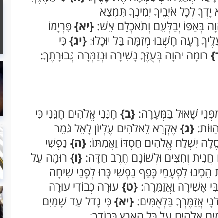
ָדְךָ לְכָל אֹיְבֶיךָ יְמִינְךָ תִּמְצָא
וָה בְּאַפּוֹ יְבַלְּעֵם וְתֹאכְלֵם אֵשׁ:
{יא}
פִּרְיָמוֹ
ָלֶיךָ רָעָה חָשְׁבוּ מְזִמָּה בַּל יוּכָלוּ:
{יג}
כִּי
}
רוּמָה יְהוָה בְּעֻזֶּךָ נָשִׁירָה וּנְזַמְּרָה גְּבוּרָתֶךָ:
פְּנֵי שָׁאוּל בַּמְּעָרָה:
{ב}
חָנֵּנִי אֱלֹהִים חָנֵּנִי כִּי
ַוּוֹת:
{ג}
אֶקְרָא לֵאלֹהִים עֶלְיוֹן לָאֵל גֹּמֵר
 סֶלָה יִשְׁלַח אֱלֹהִים חַסְדּוֹ וַאֲמִתּוֹ:
{ה}
נַפְשִׁי
ם חֲנִית וְחִצִּים וּלְשׁוֹנָם חֶרֶב חַדָּה:
{ו}
רוּמָה עַל
הֵכִינוּ לִפְעָמַי כָּפַף נַפְשִׁי כָּרוּ לְפָנַי שִׁיחָה
בִּי אָשִׁירָה וַאֲזַמֵּרָה:
{ט}
עוּרָה כְבוֹדִי עוּרָה
ָי אֲזַמֶּרְךָ בַּלְאֻמִּים:
{יא}
כִּי גָדֹל עַד שָׁמַיִם
ִם אֱלֹהִים עַל כָּל הָאָרֶץ כְּבוֹדֶךָ: