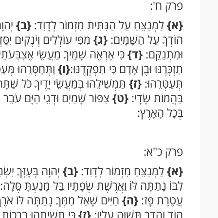
פרק ח':
{א}
לַמְנַצֵּחַ עַל הַגִּתִּית מִזְמוֹר לְדָוִד:
{ב}
יְהוָה
הוֹדְךָ עַל הַשָּׁמָיִם:
{ג}
מִפִּי עוֹלְלִים וְיֹנְקִים יִסַּ
וּמִתְנַקֵּם:
{ד}
כִּי אֶרְאֶה שָׁמֶיךָ מַעֲשֵׂי אֶצְבְּעֹתֶיך
תִזְכְּרֶנּוּ וּבֶן אָדָם כִּי תִפְקְדֶנּוּ:
{ו}
וַתְּחַסְּרֵהוּ מְּע
תְּעַטְּרֵהוּ:
{ז}
תַּמְשִׁילֵהוּ בְּמַעֲשֵׂי יָדֶיךָ כֹּל שַׁת
בַּהֲמוֹת שָׂדָי:
{ט}
צִפּוֹר שָׁמַיִם וּדְגֵי הַיָּם עֹבֵר
בְּכָל הָאָרֶץ:
פרק כ"א:
{א}
לַמְנַצֵּחַ מִזְמוֹר לְדָוִד:
{ב}
יְהוָה בְּעָזְּךָ יִשׂ
לִבּוֹ נָתַתָּה לּוֹ וַאֲרֶשֶׁת שְׂפָתָיו בַּל מָנַעְתָּ סֶּלָה
עֲטֶרֶת פָּז:
{ה}
חַיִּים שָׁאַל מִמְּךָ נָתַתָּה לּוֹ אֹר
הוֹד וְהָדָר תְּשַׁוֶּה עָלָיו:
{ז}
כִּי תְשִׁיתֵהוּ בְרָכוֹת 