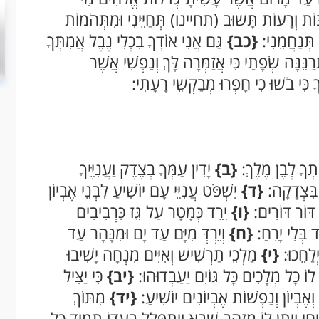
וְרָעוֹת תָּשׁוּב (תחיינו) תְּחַיֵּינִי וּמִתְּהֹמוֹת
ב תְּנַחֲמֵנִי:
{כב}
גַּם אֲנִי אוֹדְךָ בִכְלִי נֶבֶל אֲמִתְּךָ
ַנֵּנָּה שְׂפָתַי כִּי אֲזַמְּרָה לָּךְ וְנַפְשִׁי אֲשֶׁר
ָ כִּי בֹשׁוּ כִי חָפְרוּ מְבַקְשֵׁי רָעָתִי:
תְךָ לְבֶן מֶלֶךְ:
{ב}
יָדִין עַמְּךָ בְצֶדֶק וַעֲנִיֶּיךָ
בִּצְדָקָה:
{ד}
יִשְׁפֹּט עֲנִיֵּי עָם יוֹשִׁיעַ לִבְנֵי אֶבְיוֹן
 דּוֹר דּוֹרִים:
{ו}
יֵרֵד כְּמָטָר עַל גֵּז כִּרְבִיבִים
 בְּלִי יָרֵחַ:
{ח}
וְיֵרְדְּ מִיָּם עַד יָם וּמִנָּהָר עַד
ְלַחֵכוּ:
{י}
מַלְכֵי תַרְשִׁישׁ וְאִיִּים מִנְחָה יָשִׁיבוּ
וּ לוֹ כָל מְלָכִים כָּל גּוֹיִם יַעַבְדוּהוּ:
{יב}
כִּי יַצִּיל
אֶבְיוֹן וְנַפְשׁוֹת אֶבְיוֹנִים יוֹשִׁיעַ:
{יד}
מִתּוֹךְ
יחִי וְיִתֶּן לוֹ מִזְּהַב שְׁבָא וְיִתְפַּלֵּל בַּעֲדוֹ תָמִיד כָּל