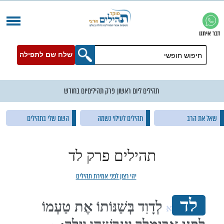
שלח שם לתפילה
פרק תהילים
יום בחודש
שמה
השם שלי בתהילים
תהילים לרפואה
תהילים פרק לד
יהי רצון לפני אמירת תהילים