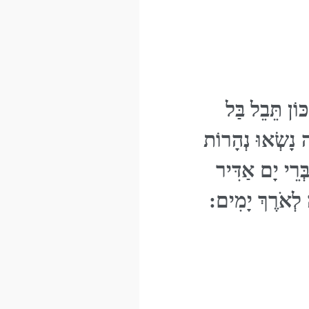
וֹן תֵּבֵל בַּל
 נָשְׂאוּ נְהָרוֹת
ְרֵי יָם אַדִּיר
 לְאֹרֶךְ יָמִים: