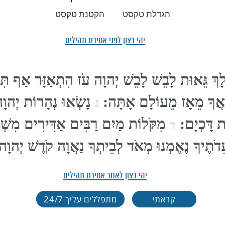
הגדלת טקסט
הקטנת טקסט
יהי רצון לפני אמירת תהילים
ךְ גֵּאוּת לָבֵשׁ לָבֵשׁ יְהוָה עֹז הִתְאַזָּר אַף תִּכּ
ְאֲךָ מֵאָז מֵעוֹלָם אָתָּה:
נָשְׂאוּ נְהָרוֹת יְהוָה
ג
ת דָּכְיָם:
מִקֹּלוֹת מַיִם רַבִּים אַדִּירִים מִשְׁבּ
ד
ֹתֶיךָ נֶאֶמְנוּ מְאֹד לְבֵיתְךָ נַאֲוָה קֹדֶשׁ יְהוָה
יהי רצון לאחר אמירת תהילים
קראתי
מתפללים עליך 24/7