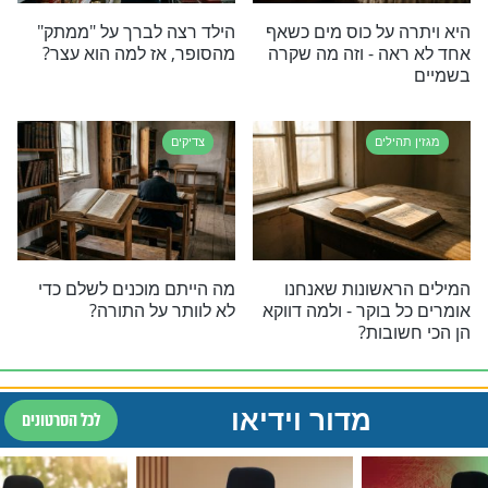
הדות
חמי מילואים נהרגו בדרום לבנון
סגולות
על כוס מים כשאף
הילד רצה לברך על "ממתק"
 - וזה מה שקרה
מהסופר, אז למה הוא עצר?