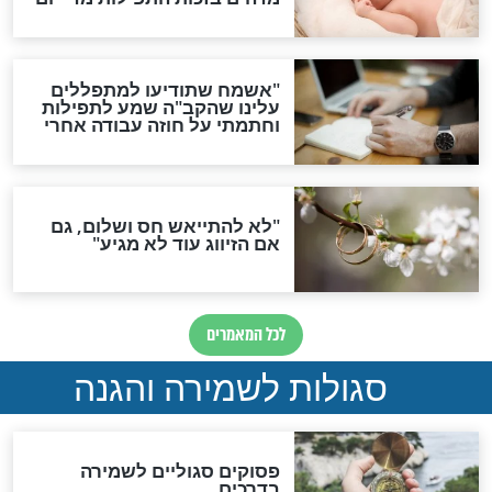
ות להמתקת הדינים וביטול
גזרות
סגולת ע"ב שמות הקודש
תפילה סגולית להמתקת
הדינים