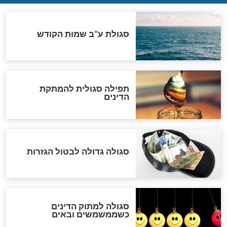
ההסכם החשאי של טראמפ
ואיראן: בלי שקיפות ועם הרבה
סימני שאלה
המסמך האבוד שנחשף
במרתפי מוסקבה: כתב היד
הנדיר של הרשב"ם התגלה
שורדת השואה שחוגגת 100:
"מודה לקב"ה על כל השנים"