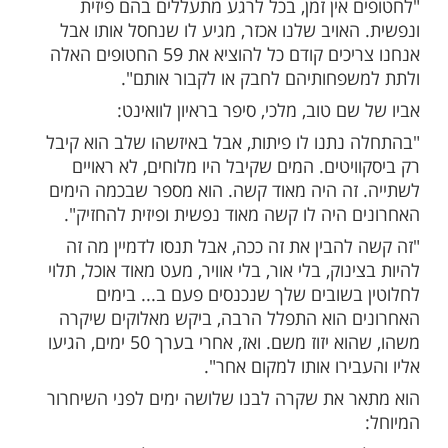
י שאיתי רגב שוחרר, עומר הועבר למנהרה
ה לו לעמוד או לישר ידיים, עם פנס קטן.
וא קיבל פיתה ביום, ולאחר מכן ביסקוויט אחד
ם מלוחים. בחמשת הימים האחרונים נגמרה
פנס, עומר נשאר בחושך והתפלל לבורא עולם
ותו מהמנהרה. שעתיים לאחר מכן הגיעו
הוציאו אותו מהמנהרה. אחרי יומיים המפקד
יר אותו למנהרה, ואחד השובים אמר שיחזיר
קר למחרת. באותו הלילה המנהרה הופגזה, זו
פעם השנייה שעומר הרגיש את ההשגחה
.
 אין זמן, בכל לרגע מתעללים בהם פיזית
אויב שלנו אכזר, מגיע לו שנחסל אותו אבל
אנחנו צריכים קודם כל להוציא את 59 החטופים האלה
פחותיהם לחבק או לקבור אותם".