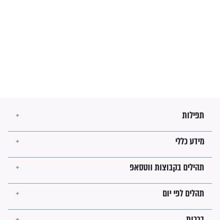
הרב שמואל אליהו: זה המפתח
לגאולה
זהו החוק הקוסמי שמחייב את
חורבנה של איראן לפי ספר
הזוהר הקדוש
בנו של הבבא סאלי: "אלו
השניות האחרונות לפני מלחמה
עולמית"
מה יהיו גבולות ארץ ישראל