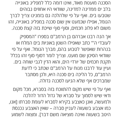
קוט יוסף" נתבאר שאפילו מי שנכנס לשחות
 בסכנת טביעה וניצל, כיוון שלא נפל למשכב
ך הגומל. וכמו מי שיצא למלחמה ונלחם, אף
נת נפשות, אינו מברך הגומל בחזרתו
בשלום, אם לא שנסע מעיר לעיר שיעור
ה, שאז יברך הגומל עלן הנסיעה ויועיל לו גם
יא.
שנים רבות יצא לאור "חזון עובדיה" [בדיני
כתב כי "השוחה ושט בים, אפילו יש שם מציל
ע, דינו כדין יורדי הים, שהרי כמה פעמים אירעו
ת ונטבעו בים". ויש שתמהו על זה, שהרי
עטת מאוד, ואינו דומה כלל למפליג באונייה
דינה למדינה, שוודאי היו אחוזים גבוהים
ם. ואף על פי שלהלכה גם בזמנינו צריך לברך
ילו שכמעט אין שום סכנה במפליג באונייה, זהו