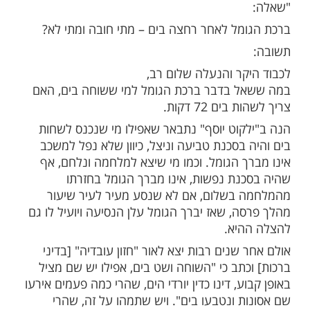
ות עוד תוכן חדש ומפתיע! התחברו לכל
מות שלנו בתהילים
בלחיצה כאן >>>​
בערוץ 2000 פורסמה תשובתו של הרב יצחק יוסף,
יון, לגבי אמירת
לאחר שחייה
ברכת הגומל
כה.
תשובה:
מל לאחר רחצה בים – מתי חובה ומתי לא?
קר והנעלה שלום רב,
 בדבר ברכת הגומל למי ששוחה בים, האם
ים 72 דקות.