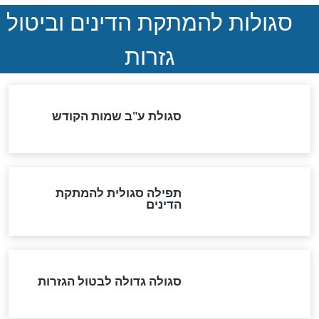
הותר לפרסום: לוחמי מילואים
נהרגו בדרום לבנון
ההסכם החשאי של טראמפ
ואיראן: בלי שקיפות ועם הרבה
סימני שאלה
המסמך האבוד שנחשף
במרתפי מוסקבה: כתב היד
הנדיר של הרשב"ם התגלה