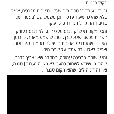
פלוג חכמים, וסוף סוף שייכת בזה קצת סכנה.
בנו אברהם בן הרמב"ם בספרו "המספיק
'" כתב שאפילו השטן באוניות בים המלח או
אפשר לטבוע בהם, מברך הגומל. ואף על פי
יכון שם מועט. וצריך לומר דסוף סוף זהו בכלל
ם של יורדי הים, והוא הדין לגבי שוחה בים.
ד לרבנו מנוח על הרמב"ם שכתב כי לדעת
כל הליכה בים סכנה היא, ולכן מסתבר
אף שלא הגיעו לסכנה גדולה.
י שיש מקום להתווכח בזה בסברא, מכל מקום
 לסמוך על סברא של גדול הדור להלכה
ואנן כאצבע בקירא לסברא לעומת סברתו [אנו,
 בשעווה לעניין סברה – שאין האצבע נכנסת
ווה ואינה מוציאה משם דבר]. ומצווה לשמוע