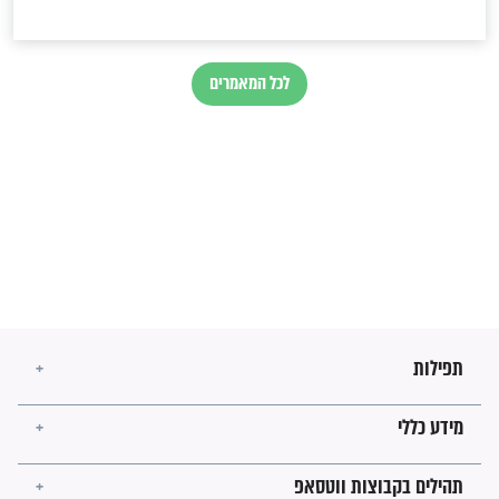
מיסטיקה וקבלה
הרב שמואל אליהו: זה המפתח
לגאולה
זהו החוק הקוסמי שמחייב את
חורבנה של איראן לפי ספר
הזוהר הקדוש
בנו של הבבא סאלי: "אלו
השניות האחרונות לפני מלחמה
עולמית"