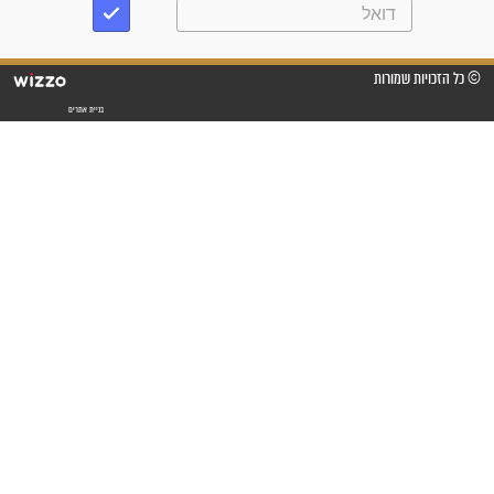
"משהו בתוכי ידע שההריון הזה
זקוק לתפילות": סיפור ישועה
מדהים בזכות התפילות מדי יום
"אשמח שתודיעו למתפללים
עלינו שהקב"ה שמע לתפילות
וחתמתי על חוזה עבודה אחרי
שנתיים של חיפוש!"
"לא להתייאש חס ושלום, גם
אם הזיווג עוד לא מגיע"