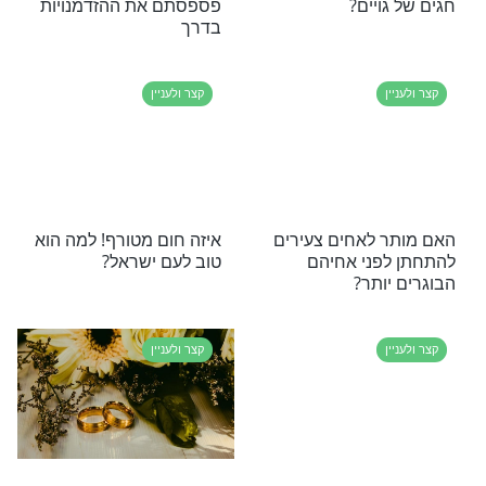
קצר ולעניין
יהדות צריך לברך
האם מי ששוחה בים צריך
שנפגעו בהפצצות
לברך ברכת הגומל?
קצר ולעניין