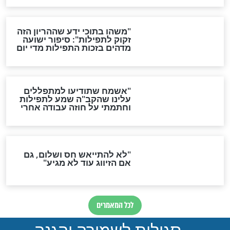
ות להמתקת הדינים וביטול
גזרות
סגולת ע"ב שמות הקודש