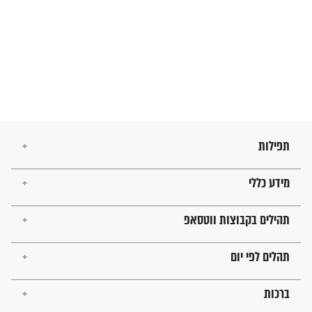
מה יהיו גבולות ארץ ישראל
בזמן הגאולה?
לכל המאמרים
ישועות תהילים
פציעת הראש של החייל הפכה
לנס רפואי בזכות...