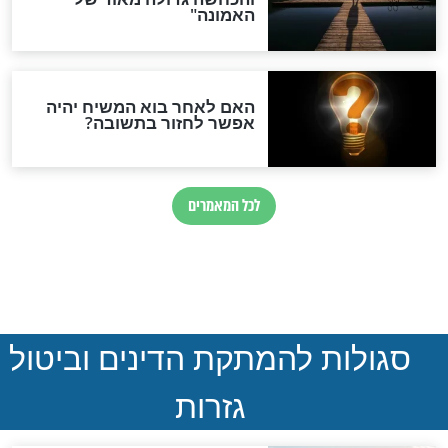
נהרגו בדרום לבנון
ההסכם החשאי של טראמפ
ואיראן: בלי שקיפות ועם הרבה
סימני שאלה
המסמך האבוד שנחשף
במרתפי מוסקבה: כתב היד
הנדיר של הרשב"ם התגלה
שורדת השואה שחוגגת 100:
"מודה לקב"ה על כל השנים"