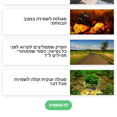
הרב שמואל אליהו: זה המפתח
לגאולה
זהו החוק הקוסמי שמחייב את
חורבנה של איראן לפי ספר
הזוהר הקדוש
בנו של הבבא סאלי: "אלו
השניות האחרונות לפני מלחמה
עולמית"