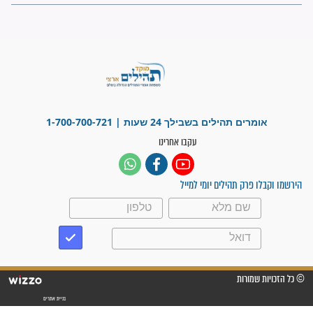
"משהו בתוכי ידע שההריון הזה
זקוק לתפילות": סיפור ישועה
מדהים בזכות התפילות מדי יום
"אשמח שתודיעו למתפללים
עלינו שהקב"ה שמע לתפילות
וחתמתי על חוזה עבודה אחרי
שנתיים של חיפוש!"
"לא להתייאש חס ושלום, גם
אם הזיווג עוד לא מגיע"