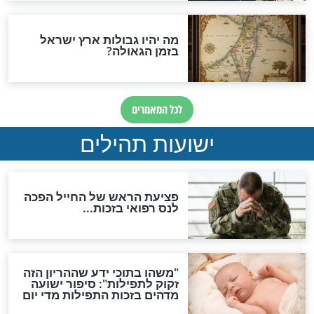
ות להמתקת הדינים וביטול
גזרות
סגולת ע"ב שמות הקודש
תפילה סגולית להמתקת
הדינים