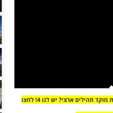
מחוברים רק לקבוצת ווטסאפ אחת מבית מוקד תהילים ארצי? יש לנו 4! לחצו