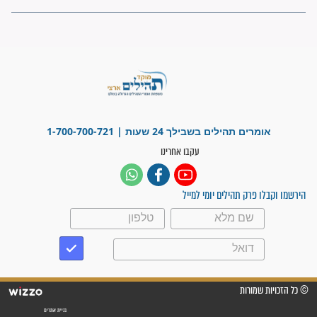
"משהו בתוכי ידע שההריון הזה
זקוק לתפילות": סיפור ישועה
מדהים בזכות התפילות מדי יום
"אשמח שתודיעו למתפללים
עלינו שהקב"ה שמע לתפילות
וחתמתי על חוזה עבודה אחרי
שנתיים של חיפוש!"
"לא להתייאש חס ושלום, גם
אם הזיווג עוד לא מגיע"