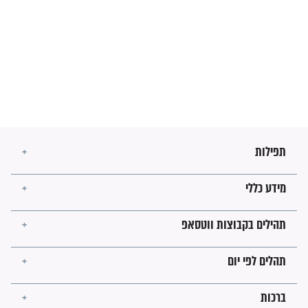
מה יהיו גבולות ארץ ישראל
בזמן הגאולה?
לכל המאמרים
ישועות תהילים
פציעת הראש של החייל הפכה
לנס רפואי בזכות...