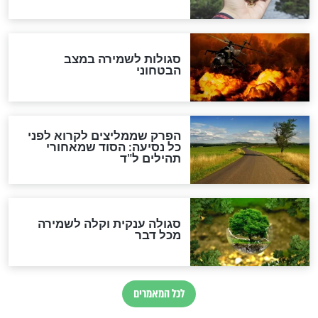
מיסטיקה וקבלה
הרב שמואל אליהו: זה המפתח
לגאולה
זהו החוק הקוסמי שמחייב את
חורבנה של איראן לפי ספר
הזוהר הקדוש
בנו של הבבא סאלי: "אלו
השניות האחרונות לפני מלחמה
עולמית"