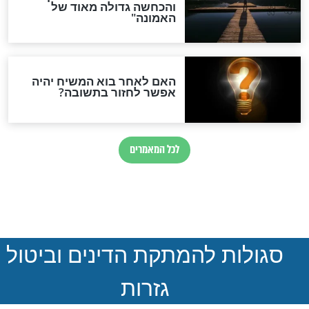
הותר לפרסום: לוחמי מילואים
נהרגו בדרום לבנון
ההסכם החשאי של טראמפ
ואיראן: בלי שקיפות ועם הרבה
סימני שאלה
המסמך האבוד שנחשף
במרתפי מוסקבה: כתב היד
הנדיר של הרשב"ם התגלה
שורדת השואה שחוגגת 100: