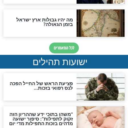
ות להמתקת הדינים וביטול
גזרות
סגולת ע"ב שמות הקודש
תפילה סגולית להמתקת
הדינים