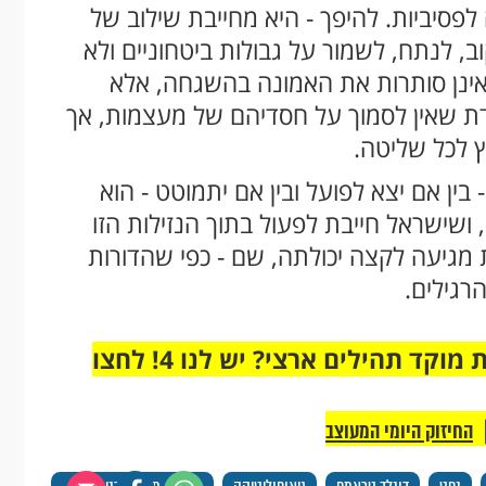
פסיביות. להיפך - היא מחייבת שילוב של
ב, לנתח, לשמור על גבולות ביטחוניים ולא
אינן סותרות את האמונה בהשגחה, אלא
דת שאין לסמוך על חסדיהם של מעצמות, אך
ץ לכל שליטה.
ין אם יצא לפועל ובין אם יתמוטט - הוא
 ושישראל חייבת לפעול בתוך הנזילות הזו
 מגיעה לקצה יכולתה, שם - כפי שהדורות
רגילים.
מחוברים רק לקבוצת ווטסאפ אחת מבית מוקד תהילים ארצי? יש לנו 4! לחצו
החיזוק היומי המעוצב