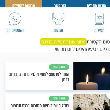
אודות תהילים
צור קשר
תרומות לתהילים
תפילות
סגולות
וואטסאפ יומי
טום הקטורת
מסור שם לתפילה בחינם
 ליום רביעי
תהילים ליום חמישי
חדשות יהדות
הותר לפרסום: לוחמי מילואים נהרגו בדרום
לבנון
חדשות יהדות
צה"ל השמיד רשת מנהרות ברכס הבופור