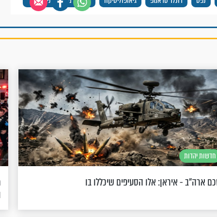
נפט
דונלד טראמפ
גיאופוליטיקה
מבט תורני
חדשות יהדות
ם ארה"ב - איראן: אלו הסעיפים שיכללו בו
מ
ו