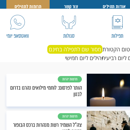
אודות תהילים
צור קשר
תרומות לתהילים
תפילות
סגולות
וואטסאפ יומי
טום הקטורת
מסור שם לתפילה בחינם
 ליום רביעי
תהילים ליום חמישי
חדשות יהדות
הותר לפרסום: לוחמי מילואים נהרגו בדרום
לבנון
חדשות יהדות
צה"ל השמיד רשת מנהרות ברכס הבופור