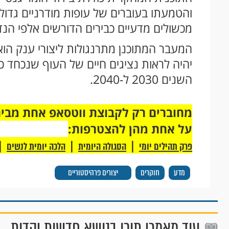
והטמעתו בעוברים של עופות מודרניים גדולי
מכשולים מדעיים כבירים הדורשים אלפי הנד
המעבר המתוכנן מתרנגולות ליצורי ענק הוא ק
יהיה לראות נציגים חיים של העוף שנכחד כב
השנים 2030 ל-2040.
על אחת מהן להצטרפות:
|
|
|
פרק תהילים יומי
הסגולה היומית
הלכה יומית לנשים
מדע
חוקרים
יצורים פרהיסטוריים
עוד מאמרי תוכן בנושא חדשות יהדות