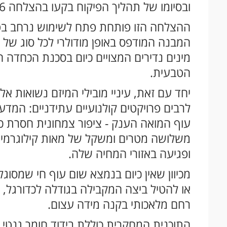
ובסיומו של תהליך הפיקוח בקעו בהצלחה 26 אפרוחים בריאים ושלמים!
ההצלחה הזו פותחת פתח לשימוש נרחב בטכנ
המבנה המודפס באופן מודולרי לכל סוג של 
מינים נדירים המצויים כיום בסכנת הכחדה
הטבעית.
יחד עם זאת, עיניי מובילי המיזם נשואות 
לרבים פרויקטים קולנועיים עתידניים: המדענ
עוף המואה הענק - ציפור צמחונית חסרת 
משלושה מטרים ומשקל של מאות קילוגרמים,
ופגיעה באזורי המחיה שלה.
מכיוון שאין כיום בנמצא שום עוף חי שמסו
או להטיל ביצה המקבילה בגודלה לכדורגל,
רחם מלאכותי בקנה מידה עצום.
התוכנית המחקרית כוללת בידוד חומר גנטי 