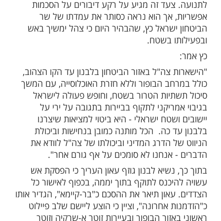
 שנים לפגוע בבכירי צה"ל.
לה זה מתכתב עם נתונים של מכון עמית
ודיעין, שהצביעו לאחרונה על אימוץ אסטרטגיה
 חיזבאללה המכונה ציד מפקדים. בעקבות
וחלט בצה"ל לשנות את נהלי התנועה של
בצירים מסוימים בדרום לבנון כדי לצמצם
התפתחויות אלו, דווח בערוץ אלחדת כי צה|ל
גת כוחות מהעיירה דבין שבמרחב מרגעיון,
לבנון החל לפרוס כוחות באזור ולפתוח צירים
צעד זה מגיע על רקע דיבורים על הסכמות
 אך הוא נראה כסותר את עמדתו של שר
ישראל כץ, שהבהיר היום כי צהל ימשיך באש
ו בשטח.