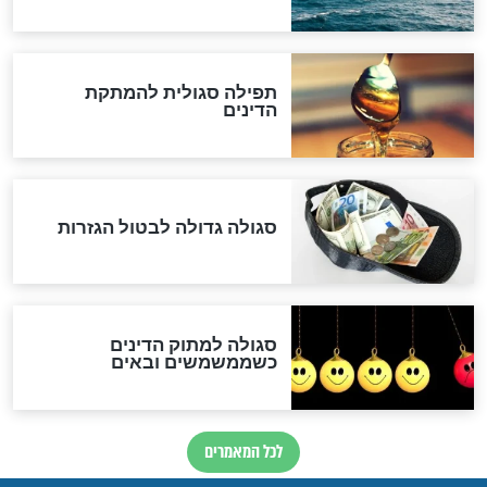
המסמך האבוד שנחשף
במרתפי מוסקבה: כתב היד
הנדיר של הרשב"ם התגלה
שורדת השואה שחוגגת 100:
"מודה לקב"ה על כל השנים"
לכל המאמרים
אחרית הימים