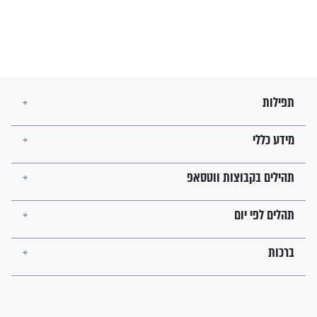
זהו החוק הקוסמי שמחייב את
חורבנה של איראן לפי ספר
הזוהר הקדוש
בנו של הבבא סאלי: "אלו
השניות האחרונות לפני מלחמה
עולמית"
מה יהיו גבולות ארץ ישראל
בזמן הגאולה?