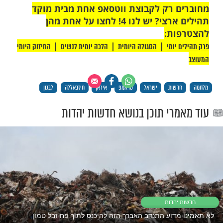
ה. לדבריו, לבנון תעדכן את ארה"ב בעמדתה
קבלו תגובות מהגורמים הפנימיים, "ובמיוחד
ה", והוסיף כי "הנשיא דונלד טראמפ יהיה
יר ליישומה".
אמפ הבהיר בשיחות סגורות כי פגיעה בחיילים
 תהווה עבורו קו אדום שעשוי להוביל לחידוש
עם זאת, בבית הלבן שידר הנשיא אופטימיות
משא ומתן מתקדם בצורה חיובית וכי ייתכן
יגיעו להסכמות כבר בימים הקרובים.
 לעימותים בשטח אמר הנשיא:
לק של העולם, הפסקת אש פירושה שיורים
ונה יותר".
תקלים כעת במחסום, שכן איראן דורשת שחרור