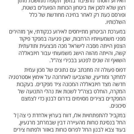
חונית שנשמרה בסוד עד כה נחשפה היום
כאשר דובר צה"ל התיר לפרסום כי לפני מספר
ירע תקרית חמורה בדרום לבנון. במהלך אירוע
 ארגון חיזבאללה רחפן נפץ לעבר שיירה שבה
 פיקוד הצפון, האלוף רפי מילוא. הרחפן פגע
 הקצין זמן קצר לאחר שיצא ממנו יחד עם
כתו, כאשר בנס לא נרשמו נפגעים בנפש.
וסתר מהציבור במשך תקופה ממושכת מתוך
 לסכן את ביטחון הכוחות הפועלים בשטח,
עת רק לאחר בחינה מחודשת של כלל
ביטחון מתייחסים לאירוע כנקודתי, אך מזהירים
עויותיו הרחבות, שכן פגיעה במפקד פיקוד
יתה מסבה לישראל מכה מבצעית ותודעתית
יתה מהווה הישג משמעותי עבור חיזבאללה