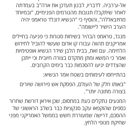
 צה"ל באזור הביטחון בלבנון עד הקו הצהוב,
חב הבופור וללא חזרת האוכלוסייה, עם המשך
תיות הטרור בשטח, וחופש פעולה לישראל
ריקני לתקוף בביירות בתגובה על ירי על
שטח ישראלי - היא ביטוי למציאות שיצרנו
ד כה. הכל מותנה כמובן בנחישות וביכולת
 הדרג המדיני וביכולתו של צה"ל לוודא את
 אנחנו לא סומכים על אף גורם אחר".
נשיא לבנון גוזף עאון העריך כי הפסקת אש
יכנס לתוקף בתוך יממה, בכפוף לאישור כל
עאון תיאר את ההסכם כ"בר-קיימא", הגדיר אותו
 אחרונה", וציין כי הוצע ליישם שלב פיילוט
זור הבופור ובעיירות זוטר א-שרקיה וזוטר