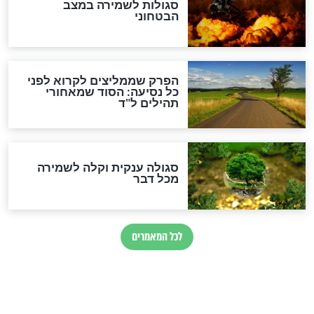
סגולה למתוק הדינים
כשממשמשים ובאים
לכל המאמרים
מיסטיקה וקבלה
הרב שמואל אליהו: זה המפתח
לגאולה