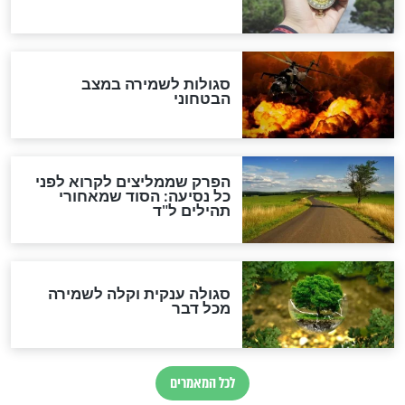
מיסטיקה וקבלה
הרב שמואל אליהו: זה המפתח
לגאולה
זהו החוק הקוסמי שמחייב את
חורבנה של איראן לפי ספר
הזוהר הקדוש
בנו של הבבא סאלי: "אלו
השניות האחרונות לפני מלחמה
עולמית"