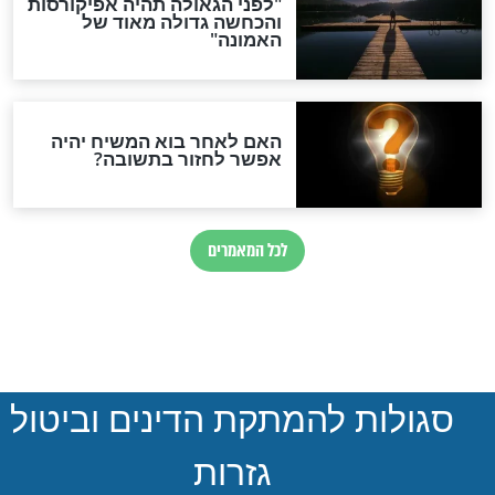
הותר לפרסום: לוחמי מילואים
נהרגו בדרום לבנון
ההסכם החשאי של טראמפ
ואיראן: בלי שקיפות ועם הרבה
סימני שאלה
המסמך האבוד שנחשף
במרתפי מוסקבה: כתב היד
הנדיר של הרשב"ם התגלה