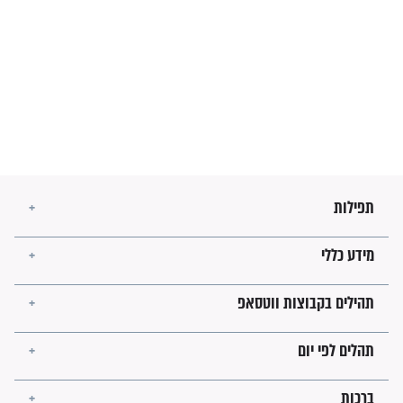
מה יהיו גבולות ארץ ישראל
בזמן הגאולה?
לכל המאמרים
ישועות תהילים
פציעת הראש של החייל הפכה
לנס רפואי בזכות...