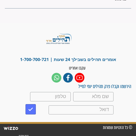
"משהו בתוכי ידע שההריון הזה
זקוק לתפילות": סיפור ישועה
מדהים בזכות התפילות מדי יום
"אשמח שתודיעו למתפללים
עלינו שהקב"ה שמע לתפילות
וחתמתי על חוזה עבודה אחרי
שנתיים של חיפוש!"
"לא להתייאש חס ושלום, גם
אם הזיווג עוד לא מגיע"