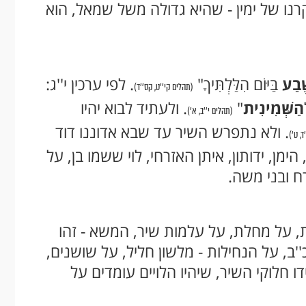
נו של ימין - שהיא גדולה משל שמאל, הוא
ֶבַע
בַּיּוֹם הִלַּלְתִּיךָ"
. לפי ערכין י''ג:
(תהלים קי''ט, קס''ד)
הַשְּׁמִינִית
"
. ולעתיד לבוא יהיו
(תהלים י''ב, א')
. ולא נתפרש השיר עד שבא אדוננו דוד
, ט')
מן, ידותון, איתן האזרחי, לוי ששמו בן, על
ח ובני משה.
ות, על מחלת, על עלמות שיר, המשא - זהו
כ''ב, על הנחילות - מלשון חליל, על שושנים,
 חלוקי השיר, שיהיו הלויים עומדים על