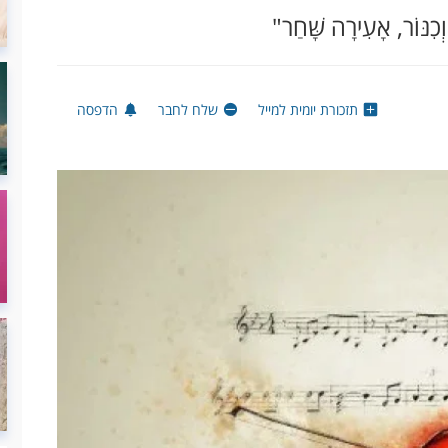
ְכִנּוֹר, אָעִירָה שָּׁחַר"
תזכורת יומית למייל
שלח לחבר
הדפסה