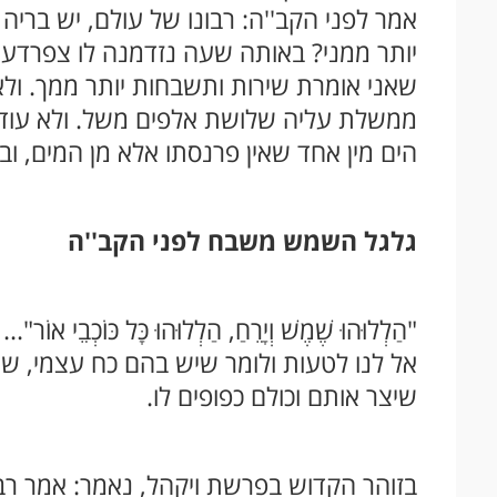
אמר לפני הקב''ה: רבונו של עולם, יש בר
יותר ממני? באותה שעה נזדמנה לו צפרדע א
שאני אומרת שירות ותשבחות יותר ממך. ולא
ממשלת עליה שלושת אלפים משל. ולא עוד,
הים מין אחד שאין פרנסתו אלא מן המים, וב
גלגל השמש משבח לפני הקב''ה
"הַלְלוּהוּ שֶׁמֶשׁ וְיָרֵחַ, הַלְלוּהוּ כָּל כּוֹכ
אל לנו לטעות ולומר שיש בהם כח עצמי, ש
שיצר אותם וכולם כפופים לו.
בזוהר הקדוש בפרשת ויקהל, נאמר: אמר רב