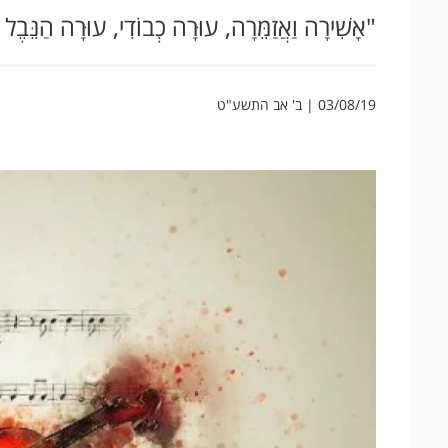
"אָשִׁירָה וַאֲזַמֵּרָה, עוּרָה כְבוֹדִי, עוּרָה הַנֵּבֶל ו
03/08/19 | ב' אב התשע"ט