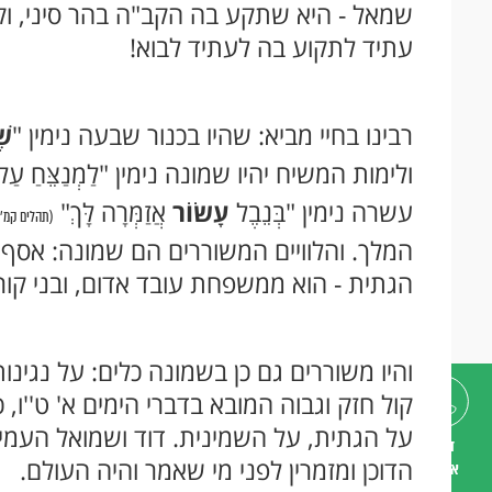
שמאל - היא שתקע בה הקב"ה בהר סיני, וקר
עתיד לתקוע בה לעתיד לבוא!
רבינו בחיי מביא: שהיו בכנור שבעה נימין "
שׁ
ולימות המשיח יהיו שמונה נימין "לַמְנַצֵּחַ עַל
עשרה נימין "בְּנֵבֶל
עָשׂוֹר
אֲזַמְּרָה לָּךְ"
(תהלים קמ''ד
המלך. והלוויים המשוררים הם שמונה: אסף, הי
הגתית - הוא ממשפחת עובד אדום, ובני קור
והיו משוררים גם כן בשמונה כלים: על נגינ
קול חזק וגבוה המובא בדברי הימים א' ט''ו, 
על הגתית, על השמינית. דוד ושמואל העמידו
דברו
הדוכן ומזמרין לפני מי שאמר והיה העולם.
איתנו