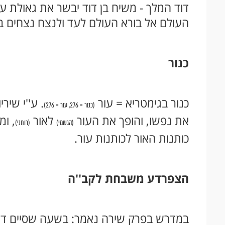
דוד המלך - משיח בן דוד יבשר את גאולת ע
העולם אל בורא העולם לעד ולנצח נצחים בק
כנור
כנור בגימטריא = עור
. ע''י שיר
(כנור = 276, עור = 276)
את נפשו, והופך את העור
לאור
, ו
(הגשמי)
(רוחני)
כותנות האור לכותנות עור.
הצפרדע משבחת לקב''ה
במדרש בפרק שירה נאמר: בשעה שסיים דוד