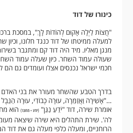
כינורו של דוד
"חֲצוֹת לַיְלָה אָקוּם לְהוֹדוֹת לָךְ", במסכת ב
למעלה ממיטתו של דוד כנגד חלונו, וכיון ש
מנגן מאליו. מיד היה דוד קם ומתגבר בשירו
שעולה עמוד השחר. כיון שעלה עמוד השחר ו
חכמי ישראל נכנסים אצלו ועומדים גם הם 
בדרך הטבע שהשחר מעורר את בני האדם מ
..."אָשִׁירָה וַאֲזַמֵּרָה, עוּרָה כְבוֹדִי, עוּרָה הַנ
אומרת שירה, דוד "יֹדֵעַ נַגֵּן"
הוא מחוב
(יודע = מחובר)
לה'. שירת התהלים היא שירה שיצאה מעומ
הרוחניים, ומעלה כלפי מעלה גם את דוד המל