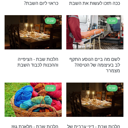
שבת
יתי של תוספת
בזכות השבת: מכר את הרכב
'ת מיוחד משר
עוד לפני שפרסם
 הגר''ח קנייבסקי
שבת