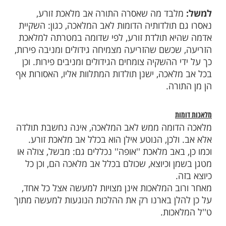
ת
א ששלושים ותשע מלאכות שהיו בבניית
סרו לעשותן בשבת, ובלשון חז''ל הן נקראות:
 ותשע
אבות
מלאכות''. ולכל ''אב מלאכה'', ישנן
דות''
, שהן מלאכות אחרות הדומות ברעיונן
לאב המלאכה, וגם אותן אסרה התורה לעשות
לבד מה שאסרה התורה אב מלאכת זורע,
 תולדותיה הדומות לאב המלאכה, כגון: השקיית
א תולדת זורע, לפי שדומה במטרתה למלאכת
שכשם שהזריעה מצמיחה גידולים ומניבה פירות,
 ההשקיה צומחים הגידולים ומניבים פירות. וכן
לאכה, ישנן תולדות המתלוות אליו, האסורות אף
ורה.