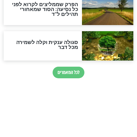
לגאולה
זהו החוק הקוסמי שמחייב את
חורבנה של איראן לפי ספר
הזוהר הקדוש
בנו של הבבא סאלי: "אלו
השניות האחרונות לפני מלחמה
עולמית"
מה יהיו גבולות ארץ ישראל
בזמן הגאולה?