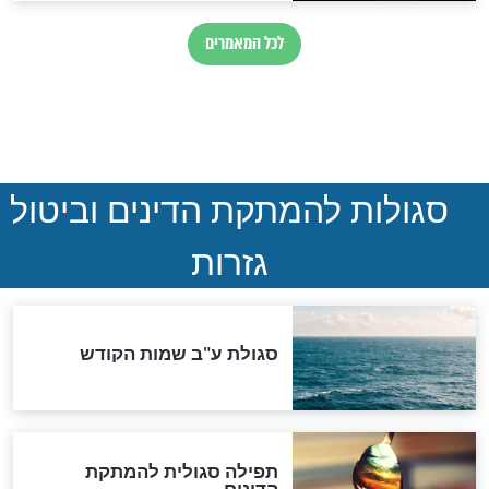
ההסכם החשאי של טראמפ
ואיראן: בלי שקיפות ועם הרבה
סימני שאלה
המסמך האבוד שנחשף
במרתפי מוסקבה: כתב היד
הנדיר של הרשב"ם התגלה
שורדת השואה שחוגגת 100:
"מודה לקב"ה על כל השנים"