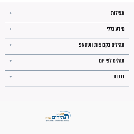
לכל המאמרים
ישועות תהילים
פציעת הראש של החייל הפכה
לנס רפואי בזכות...
"משהו בתוכי ידע שההריון הזה
זקוק לתפילות": סיפור ישועה
מדהים בזכות התפילות מדי יום