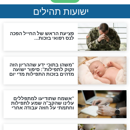
ות להמתקת הדינים וביטול
גזרות
סגולת ע"ב שמות הקודש
תפילה סגולית להמתקת
הדינים