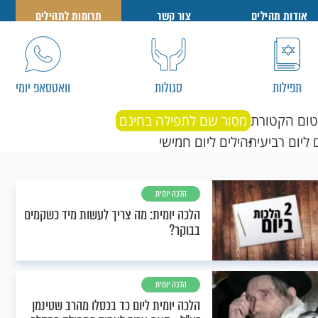
אודות תהילים
צור קשר
תרומות לתהילים
תפילות
סגולות
וואטסאפ יומי
טום הקטורת
מסור שם לתפילה בחינם
 ליום רביעי
תהילים ליום חמישי
הלכה יומית
הלכה יומית: מה צריך לעשות מיד כשקמים
בבוקר?
הלכה יומית
הלכה יומית ליום כד בכסלו מהרב שטינמן