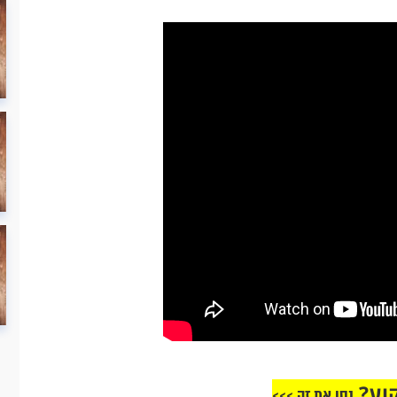
וע?
נסו את זה >>>