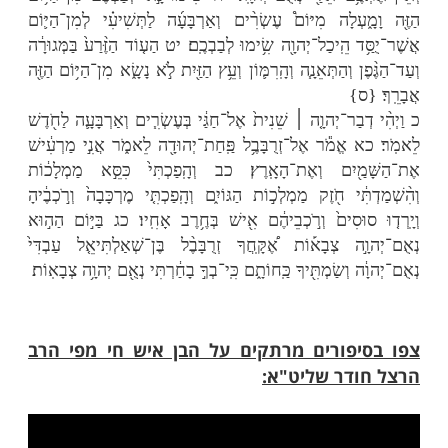
ׁ בִּכְנַ֣ף בִּגְד֗וֹ וְנָגַ֣ע בִּ֠כְנָפוֹ אֶל־הַלֶּ֨חֶם וְאֶל־הַנָּזִ֜יד
 וְאֶל־שֶׁ֛מֶן וְאֶל־כָּל־מַֽאֲכָ֖ל הֲיִקְדָּ֑שׁ וַיַּֽעֲנ֧וּ הַכֹּֽהֲנִ֛ים
 לֹֽא׃ יג וַיֹּ֣אמֶר חַגַּ֔י אִם־יִגַּ֧ע טְמֵא־נֶ֛פֶשׁ בְּכָל־אֵ֖לֶּה
ֽעֲנ֧וּ הַכֹּֽהֲנִ֛ים וַיֹּֽאמְר֖וּ יִטְמָֽא׃ יד וַיַּ֨עַן חַגַּ֜י וַיֹּ֗אמֶר כֵּ֣ן
 וְכֵן־הַגּ֨וֹי הַזֶּ֤ה לְפָנַי֙ נְאֻם־יְהוָ֔ה וְכֵ֖ן כָּל־מַֽעֲשֵׂ֣ה
אֲשֶׁ֥ר יַקְרִ֛יבוּ שָׁ֖ם טָמֵ֥א הֽוּא׃ טו וְעַתָּה֙ שִֽׂימוּ־נָ֣א
ן־הַיּ֥וֹם הַזֶּ֖ה וָמָ֑עְלָה מִטֶּ֧רֶם שֽׂוּם־אֶ֛בֶן אֶל־אֶ֖בֶן
הוָֽה׃ טז מִֽהְיוֹתָ֥ם בָּא֙ אֶל־עֲרֵמַ֣ת עֶשְׂרִ֔ים וְהָֽיְתָ֖ה
א אֶל־הַיֶּ֗קֶב לַחְשֹׂף֙ חֲמִשִּׁ֣ים פּוּרָ֔ה וְהָֽיְתָ֖ה עֶשְׂרִֽים׃ יז
כֶ֜ם בַּשִּׁדָּפ֤וֹן וּבַיֵּֽרָקוֹן֙ וּבַבָּרָ֔ד אֵ֖ת כָּל־מַֽעֲשֵׂ֣ה יְדֵיכֶ֑ם
֥ם אֵלַ֖י נְאֻם־יְהוָֽה׃ יח שִׂימוּ־נָ֣א לְבַבְכֶ֔ם מִן־הַיּ֥וֹם
עְלָה מִיּוֹם֩ עֶשְׂרִ֨ים וְאַרְבָּעָ֜ה לַתְּשִׁיעִ֗י לְמִן־הַיּ֛וֹם
 הֵֽיכַל־יְהוָ֖ה שִׂ֥ימוּ לְבַבְכֶֽם׃ יט הַע֤וֹד הַזֶּ֨רַע֙ בַּמְּגוּרָ֔ה
 וְהַתְּאֵנָ֧ה וְהָֽרִמּ֛וֹן וְעֵ֥ץ הַזַּ֖יִת לֹ֣א נָשָׂ֑א מִן־הַיּ֥וֹם הַזֶּ֖ה