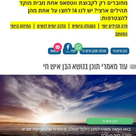
את ספר
רבי
תהילים
לעילוי נשמת
חיים מבגדאד זצ"ל - הבן