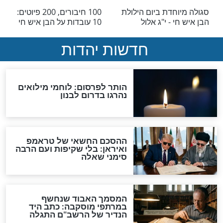
ש חי
שהו למען כולם! סגולה מיוחדת שהמקיימה מביא
ולם..
י
הבן איש חי