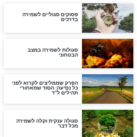
לכל המאמרים
מיסטיקה וקבלה
הרב שמואל אליהו: זה המפתח
לגאולה
זהו החוק הקוסמי שמחייב את
חורבנה של איראן לפי ספר
הזוהר הקדוש