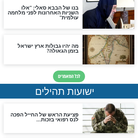
לכל המאמרים
ות להמתקת הדינים וביטול
גזרות
סגולת ע"ב שמות הקודש