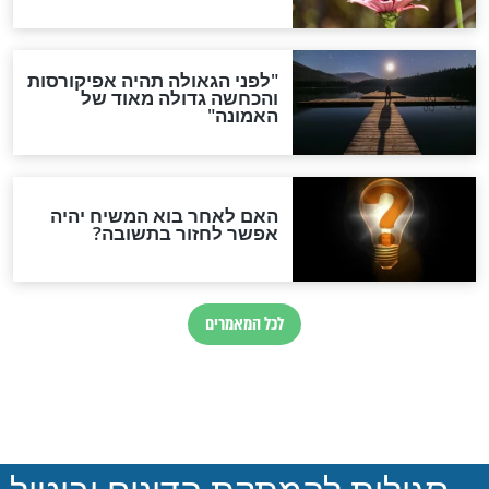
חדשות יהדות
הותר לפרסום: לוחמי מילואים
נהרגו בדרום לבנון
ההסכם החשאי של טראמפ
ואיראן: בלי שקיפות ועם הרבה
סימני שאלה
המסמך האבוד שנחשף
במרתפי מוסקבה: כתב היד
הנדיר של הרשב"ם התגלה