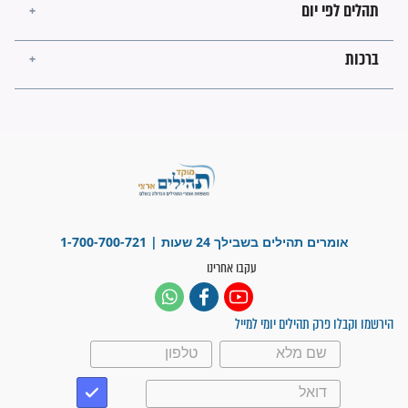
פציעת הראש של החייל הפכה
לנס רפואי בזכות...
"משהו בתוכי ידע שההריון הזה
זקוק לתפילות": סיפור ישועה
מדהים בזכות התפילות מדי יום
"אשמח שתודיעו למתפללים
עלינו שהקב"ה שמע לתפילות
וחתמתי על חוזה עבודה אחרי
שנתיים של חיפוש!"