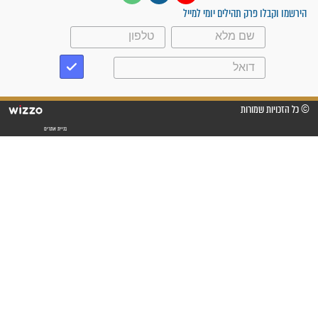
"משהו בתוכי ידע שההריון הזה
זקוק לתפילות": סיפור ישועה
מדהים בזכות התפילות מדי יום
"אשמח שתודיעו למתפללים
עלינו שהקב"ה שמע לתפילות
וחתמתי על חוזה עבודה אחרי
שנתיים של חיפוש!"
"לא להתייאש חס ושלום, גם
אם הזיווג עוד לא מגיע"