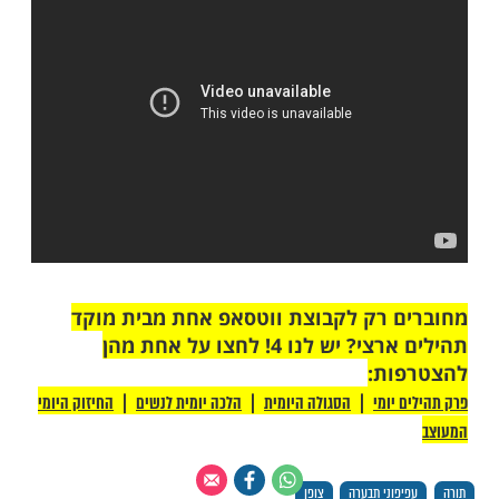
טע? תלמיד החכם מפליא בדבריו ומראה אף
יך התחלת טרור העפיפונים: "בזוהר הקדוש
גאון מווילנה על דברי הזוהר שם – מדברים על
 לעם ישראל שנים של צער שמכונים 'חבלי
ני ביאת המשיח. שנים אלו יהיו בבחינת אות ע'
שמתחלקת לשתי אותיות: כ"ן. אות כ"ף = 20, ואות נו"ן =
50, שביחד יוצרות סכום של 70. התאריך שמופיע בצופן,
פן שאות ע' מתחלקת לאותיות כ"ן, דהיינו
כנ"ח – כלומר תשע"ח".
עורו המרתק של הרב זמיר כהן שליט"א
צופן התנכי