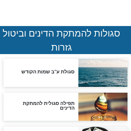
הותר לפרסום: לוחמי מילואים
נהרגו בדרום לבנון
ההסכם החשאי של טראמפ
ואיראן: בלי שקיפות ועם הרבה
סימני שאלה
המסמך האבוד שנחשף
במרתפי מוסקבה: כתב היד
הנדיר של הרשב"ם התגלה