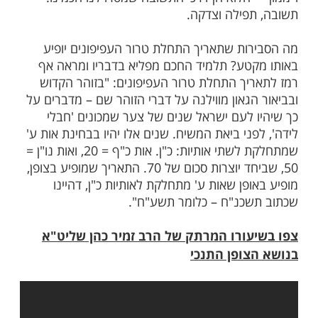
בדילוגים מופיעה המילה 'עפיפון', ומשני
ל המילה עפיפון מופיעות בדילוגים המילים
 באותו דילוג מופיעה גם המילה 'דרום' שיוצאת
לה 'שדה'".
ד, הוא מוסיף ומגלה כי ליד אותן מילים ישנו
ישראל, וחושף את המשפט: "שובו בני אמן
 לחוש כאילו בנוסף למסר הזה מעניק לנו
ותו מקום גם עצה כיצד לשוב בתשובה. העצה
 ידו, אף היא בסמיכות, במילים: "צום", "קול"
 הלוא הן דרכי התשובה שמסרו לנו חכמינו:
פילה וצדקה.
ות שתאריך התחלת טרור העפיפונים יופיע