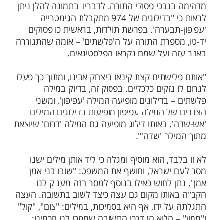
ות עוד תוכן חדש ומפתיע! התחברו לכל
מות שלנו בתהילים
בלחיצה כאן >>>​
ם הבקי בתורת הצופן התנ"כי עלה על תגלית
נבכי פסוקי התורה. לדבריו, בתמונה להלן ניתן
לראות כי "בדילוגים של 974 מתקבלת הגימטרייה
תבערה'. בפרשת תולדות, בראשית כו פסוקים
ספרת התורה על ה'פלשתים' – אומה שהתגוררה
ה ועל שמם נקראו הפלסטינאים.
ישתים קצת קינאו ביצחק אבינו, ומתוך כך פעלו
נזקים כלכליים. בפסוק זה, בדיוק במילה