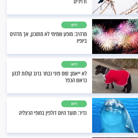
זרזירים
וידאו
מרהיב: מופע שמימי לא מתוכנן, אך מדהים
ביופיו
וידאו
לא ייאמן: סוס פוני נבחר ברוב קולות לכהן
כראש הכפר
וידאו
נדיר: תועד היום דולפין בחופי הרצליה