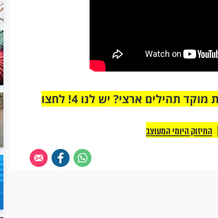
מחוברים רק לקבוצת ווטסאפ אחת מבית מוקד תהילים ארצי? יש לנו 4! לחצו
החיזוק היומי המעוצב