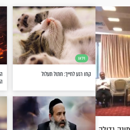
וידאו
קחו רגע לחייך: חתול תעלול
הר
הע