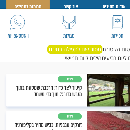
אודות תהילים
צור קשר
תרומות לתהילים
תפילות
סגולות
וואטסאפ יומי
טום הקטורת
מסור שם לתפילה בחינם
 ליום רביעי
תהילים ליום חמישי
וידאו
קיטור לצד כדור: הרכבת שנוסעת בתוך
מגרש כדורגל תוך כדי משחק
וידאו
זורקים עגבניות: כביש מהיר בקליפורניה