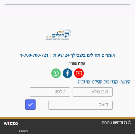
"משהו בתוכי ידע שההריון הזה
זקוק לתפילות": סיפור ישועה
מדהים בזכות התפילות מדי יום
"אשמח שתודיעו למתפללים
עלינו שהקב"ה שמע לתפילות
וחתמתי על חוזה עבודה אחרי
שנתיים של חיפוש!"
"לא להתייאש חס ושלום, גם
אם הזיווג עוד לא מגיע"