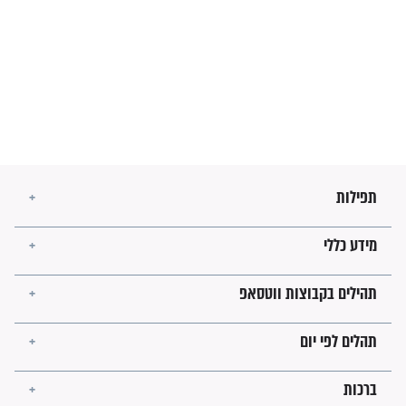
מה יהיו גבולות ארץ ישראל
בזמן הגאולה?
לכל המאמרים
ישועות תהילים
פציעת הראש של החייל הפכה
לנס רפואי בזכות...