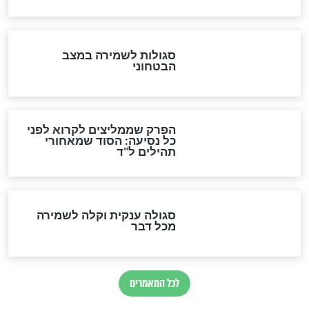
הרב שמואל אליהו: זה המפתח
לגאולה
זהו החוק הקוסמי שמחייב את
חורבנה של איראן לפי ספר
הזוהר הקדוש
בנו של הבבא סאלי: "אלו
השניות האחרונות לפני מלחמה
עולמית"