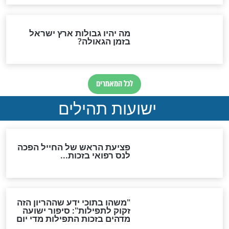
ות להמתקת הדינים וביטול
גזרות
סגולת ע"ב שמות הקודש
תפילה סגולית להמתקת
הדינים