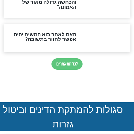
הותר לפרסום: לוחמי מילואים
נהרגו בדרום לבנון
ההסכם החשאי של טראמפ
ואיראן: בלי שקיפות ועם הרבה
סימני שאלה
המסמך האבוד שנחשף
במרתפי מוסקבה: כתב היד
הנדיר של הרשב"ם התגלה
שורדת השואה שחוגגת 100: