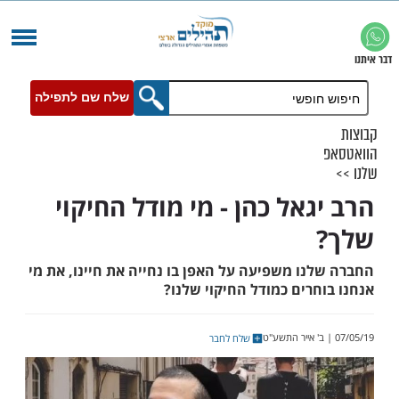
שלח שם לתפילה
גאל כהן - מי מודל החיקוי
נו משפיעה על האפן בו נחייה את חיינו, את מי
רים כמודל החיקוי שלנו?