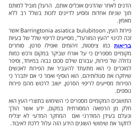
מות שלנו בתהילים
בלחיצה כאן >>>​
שבי פאלוואן בפיליפינים נוהגים להשתמש
 של עץ טבעי הגדל בחופים שלפירותיו
סגולות
רבות וזרעיו משמשים את הדייגים המקומיים.
מנצלים את עובדת היותם של הזרעים בעלי ריח
שך את הדגים, הם כותשים את הזרעים על מנת
הם מכילים ישתחרר ועושים בהם שימוש לציד
חר שהדגים אוכלים אותם, הרעלן מוביל למותם
ת אחדות ומסיע לדייגים לזכות בשלל רב ללא
פירות העץ, Barringtonia asiatica bulubitoon אשר
י "העץ המורעל", מסייעים לריפוי שלל של בעיות
מו ציסטות, זיהומים ואפילו סרטן. סוחרים
מספרים כי על אורח שביקר במקום ורכש כמות