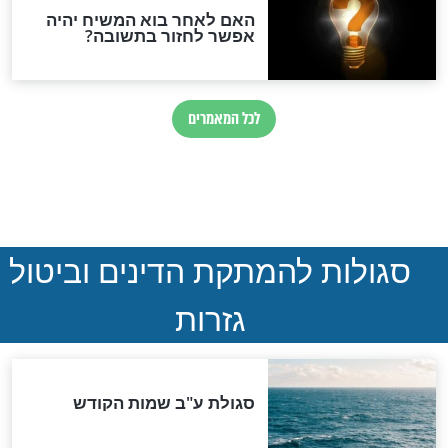
חדשות יהדות
הותר לפרסום: לוחמי מילואים
נהרגו בדרום לבנון
ההסכם החשאי של טראמפ
ואיראן: בלי שקיפות ועם הרבה
סימני שאלה
המסמך האבוד שנחשף
במרתפי מוסקבה: כתב היד
הנדיר של הרשב"ם התגלה