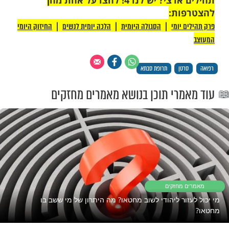
 רק לקבוצת ווטסאפ אחת מבית מוקד
תהילים ארצי? יש לנו 4! לחצו על אחת מהן