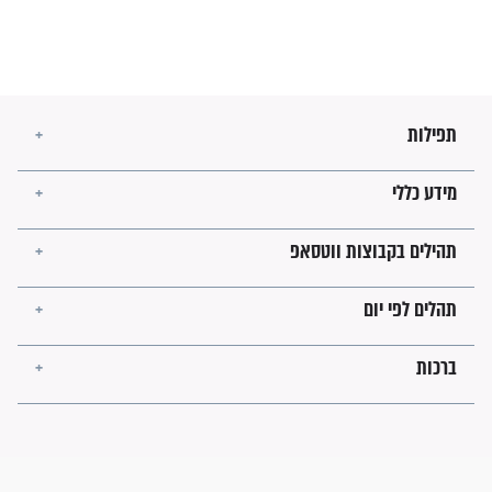
בנו של הבבא סאלי: "אלו
השניות האחרונות לפני מלחמה
עולמית"
מה יהיו גבולות ארץ ישראל
בזמן הגאולה?
לכל המאמרים
ישועות תהילים