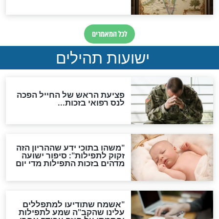
לכל המאמרים
ות להמתקת הדינים וביטול
גזרות
סגולת ע"ב שמות הקודש