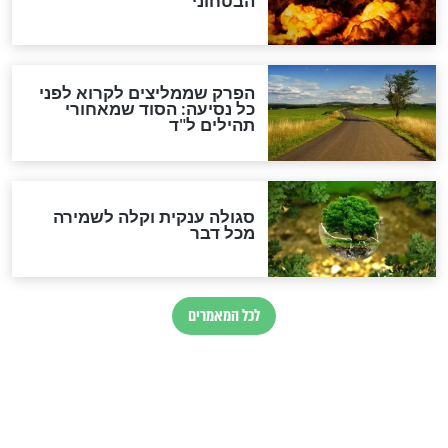
לכל המאמרים
מיסטיקה וקבלה
הרב שמואל אליהו: זה המפתח
לגאולה
זהו החוק הקוסמי שמחייב את
חורבנה של איראן לפי ספר
הזוהר הקדוש