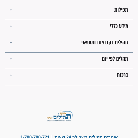
לכל המאמרים
ישועות תהילים
פציעת הראש של החייל הפכה
לנס רפואי בזכות...
"משהו בתוכי ידע שההריון הזה
זקוק לתפילות": סיפור ישועה
מדהים בזכות התפילות מדי יום