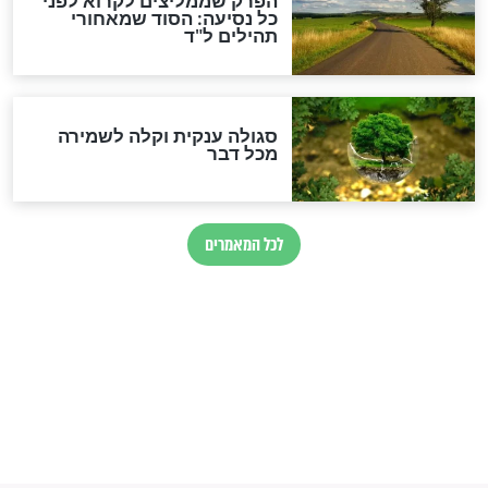
זהו החוק הקוסמי שמחייב את
חורבנה של איראן לפי ספר
הזוהר הקדוש
בנו של הבבא סאלי: "אלו
השניות האחרונות לפני מלחמה
עולמית"
מה יהיו גבולות ארץ ישראל
בזמן הגאולה?