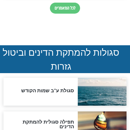
ההסכם החשאי של טראמפ
ואיראן: בלי שקיפות ועם הרבה
סימני שאלה
המסמך האבוד שנחשף
במרתפי מוסקבה: כתב היד
הנדיר של הרשב"ם התגלה
שורדת השואה שחוגגת 100:
"מודה לקב"ה על כל השנים"
לכל המאמרים