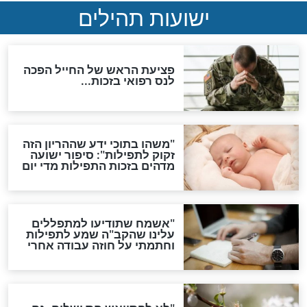
ות להמתקת הדינים וביטול
גזרות
סגולת ע"ב שמות הקודש
תפילה סגולית להמתקת
הדינים