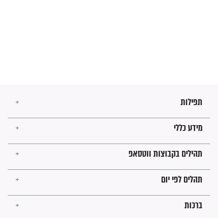
מה יהיו גבולות ארץ ישראל
בזמן הגאולה?
לכל המאמרים
ישועות תהילים
פציעת הראש של החייל הפכה
לנס רפואי בזכות...