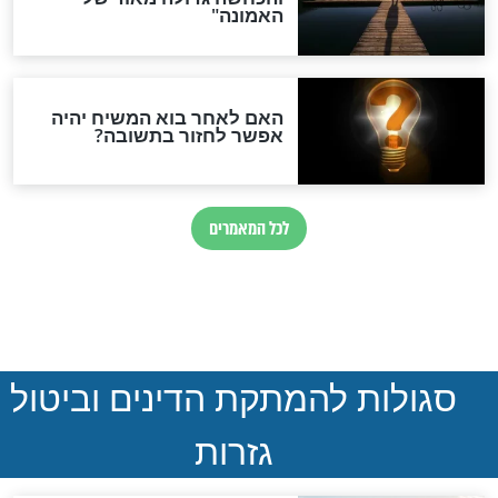
נהרגו בדרום לבנון
ההסכם החשאי של טראמפ
ואיראן: בלי שקיפות ועם הרבה
סימני שאלה
המסמך האבוד שנחשף
במרתפי מוסקבה: כתב היד
הנדיר של הרשב"ם התגלה
שורדת השואה שחוגגת 100:
"מודה לקב"ה על כל השנים"