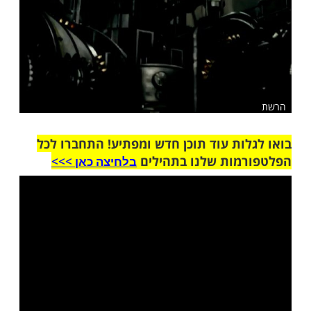
ות עוד תוכן חדש ומפתיע! התחברו לכל
מות שלנו בתהילים
בלחיצה כאן >>>​