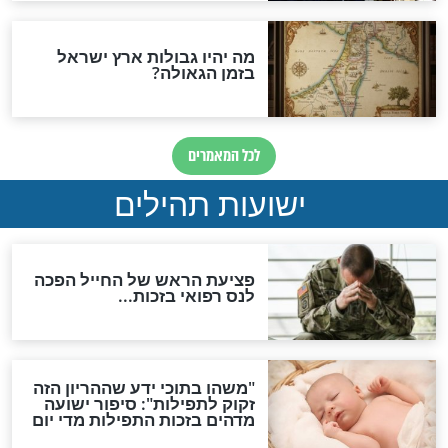
ות להמתקת הדינים וביטול
גזרות
סגולת ע"ב שמות הקודש
תפילה סגולית להמתקת
הדינים