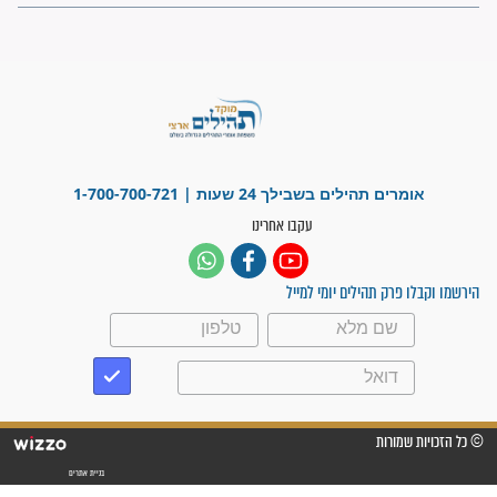
"משהו בתוכי ידע שההריון הזה
זקוק לתפילות": סיפור ישועה
מדהים בזכות התפילות מדי יום
"אשמח שתודיעו למתפללים
עלינו שהקב"ה שמע לתפילות
וחתמתי על חוזה עבודה אחרי
שנתיים של חיפוש!"
"לא להתייאש חס ושלום, גם
אם הזיווג עוד לא מגיע"