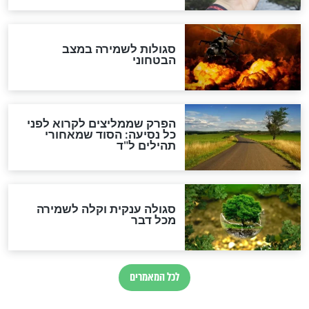
הרב שמואל אליהו: זה המפתח
לגאולה
זהו החוק הקוסמי שמחייב את
חורבנה של איראן לפי ספר
הזוהר הקדוש
בנו של הבבא סאלי: "אלו
השניות האחרונות לפני מלחמה
עולמית"