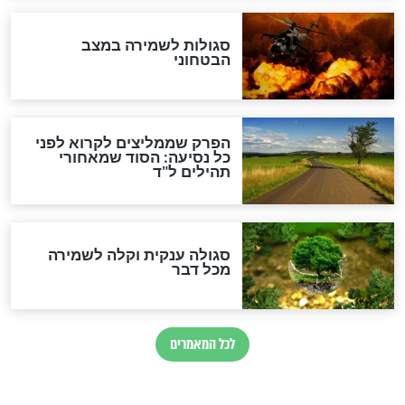
הרב שמואל אליהו: זה המפתח
לגאולה
זהו החוק הקוסמי שמחייב את
חורבנה של איראן לפי ספר
הזוהר הקדוש
בנו של הבבא סאלי: "אלו
השניות האחרונות לפני מלחמה
עולמית"