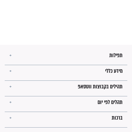
מה יהיו גבולות ארץ ישראל
בזמן הגאולה?
לכל המאמרים
ישועות תהילים
פציעת הראש של החייל הפכה
לנס רפואי בזכות...