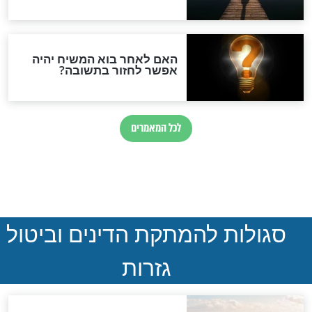
המסמך האבוד שנחשף
במרתפי מוסקבה: כתב היד
הנדיר של הרשב"ם התגלה
שורדת השואה שחוגגת 100:
"מודה לקב"ה על כל השנים"
"נביא בעיר": מכירת המחלה
לגוי והוספת השם חזקיהו
לרפואת הרב דב הכהן קוק