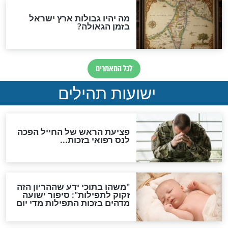
ות להמתקת הדינים וביטול
גזרות
סגולת ע"ב שמות הקודש
תפילה סגולית להמתקת
הדינים